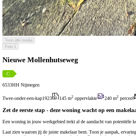
Toon alle media
Foto
1
Nieuwe Mollenhutseweg
C
6533HH Nijmegen
2
2
Twee-onder-een-kap
1923
145 m
oppervlakte
240 m
perceel
Zet de eerste stap - deze woning wacht op een makelaar
Een woning in jouw werkgebied trekt al de aandacht van potentiële kop
Laat zien waarom jij de juiste makelaar bent. Toon je aanpak, ervaring