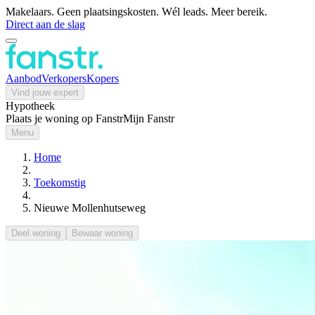
Makelaars. Geen plaatsingskosten. Wél leads. Meer bereik.
Direct aan de slag
Aanbod
Verkopers
Kopers
Vind jouw expert
Hypotheek
Plaats je woning op Fanstr
Mijn Fanstr
Menu
Home
Toekomstig
Nieuwe Mollenhutseweg
Deel woning
Bewaar woning