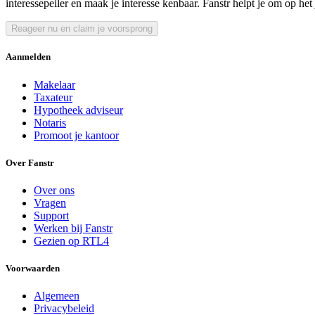
interessepeiler en maak je interesse kenbaar. Fanstr helpt je om op h
Reageer nu en claim je voorsprong
Aanmelden
Makelaar
Taxateur
Hypotheek adviseur
Notaris
Promoot je kantoor
Over Fanstr
Over ons
Vragen
Support
Werken bij Fanstr
Gezien op RTL4
Voorwaarden
Algemeen
Privacybeleid