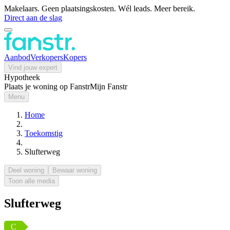
Makelaars. Geen plaatsingskosten. Wél leads. Meer bereik.
Direct aan de slag
Aanbod
Verkopers
Kopers
Vind jouw expert
Hypotheek
Plaats je woning op Fanstr
Mijn Fanstr
Menu
Home
Toekomstig
Slufterweg
Deel woning
Bewaar woning
Toon alle media
Slufterweg
C