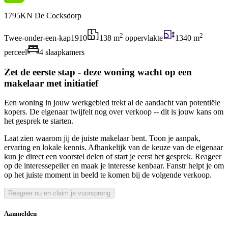
1795KN De Cocksdorp
2
2
Twee-onder-een-kap
1910
138 m
oppervlakte
1340 m
perceel
4 slaapkamers
Zet de eerste stap - deze woning wacht op een
makelaar met initiatief
Een woning in jouw werkgebied trekt al de aandacht van potentiële
kopers. De eigenaar twijfelt nog over verkoop -- dit is jouw kans om
het gesprek te starten.
Laat zien waarom jij de juiste makelaar bent. Toon je aanpak,
ervaring en lokale kennis. Afhankelijk van de keuze van de eigenaar
kun je direct een voorstel delen of start je eerst het gesprek. Reageer
op de interessepeiler en maak je interesse kenbaar. Fanstr helpt je om
op het juiste moment in beeld te komen bij de volgende verkoop.
Reageer nu en claim je voorsprong
Aanmelden