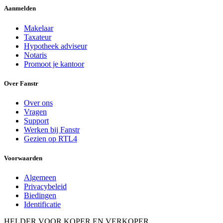
Aanmelden
Makelaar
Taxateur
Hypotheek adviseur
Notaris
Promoot je kantoor
Over Fanstr
Over ons
Vragen
Support
Werken bij Fanstr
Gezien op RTL4
Voorwaarden
Algemeen
Privacybeleid
Biedingen
Identificatie
HELDER VOOR KOPER EN VERKOPER