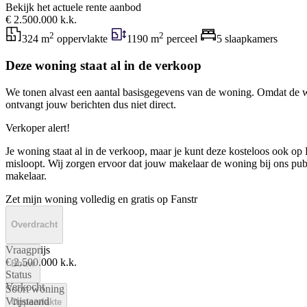
Bekijk het actuele rente aanbod
€ 2.500.000 k.k.
2
2
324 m
oppervlakte
1190 m
perceel
5 slaapkamers
Deze woning staat al in de verkoop
We tonen alvast een aantal basisgegevens van de woning. Omdat de w
ontvangt jouw berichten dus niet direct.
Verkoper alert!
Je woning staat al in de verkoop, maar je kunt deze kosteloos ook op F
misloopt. Wij zorgen ervoor dat jouw makelaar de woning bij ons publi
makelaar.
Zet mijn woning volledig en gratis op Fanstr
Overdracht
Vraagprijs
€ 2.500.000 k.k.
Bouw
Status
Verkocht
Soort woning
Vrijstaand
Oppervlakte