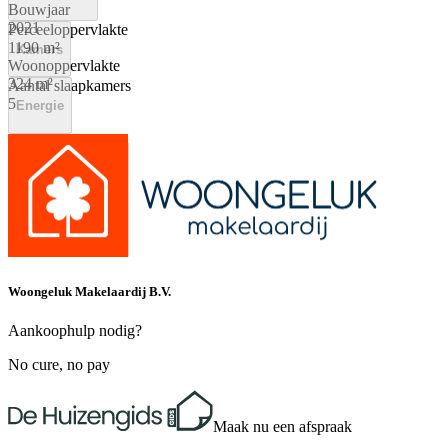
Bouwjaar
2021
Perceeloppervlakte
1190 m²
Kamers
Woonoppervlakte
324 m²
Aantal slaapkamers
5
Energie
Energielabel
A+++
Woongeluk Makelaardij B.V.
Aankoophulp nodig?
No cure, no pay
Maak nu een afspraak