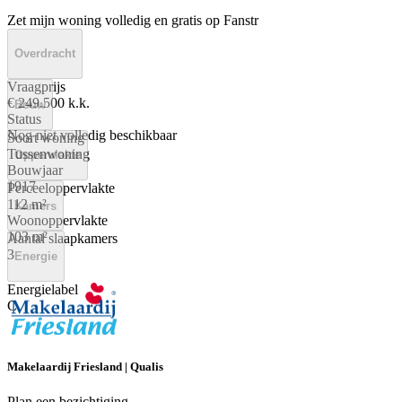
Zet mijn woning volledig en gratis op Fanstr
Overdracht
Vraagprijs
€ 249.500 k.k.
Bouw
Status
Nog niet volledig beschikbaar
Soort woning
Tussenwoning
Oppervlakte
Bouwjaar
1917
Perceeloppervlakte
112 m²
Kamers
Woonoppervlakte
103 m²
Aantal slaapkamers
3
Energie
Energielabel
C
Makelaardij Friesland | Qualis
Plan een bezichtiging