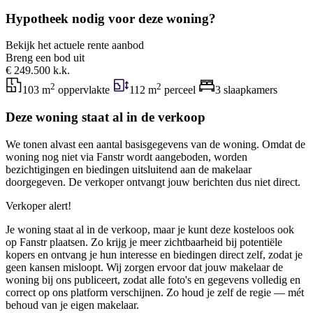
Hypotheek nodig voor deze woning?
Bekijk het actuele rente aanbod
Breng een bod uit
€ 249.500 k.k.
2
2
103 m
oppervlakte
112 m
perceel
3 slaapkamers
Deze woning staat al in de verkoop
We tonen alvast een aantal basisgegevens van de woning. Omdat de
woning nog niet via Fanstr wordt aangeboden, worden
bezichtigingen en biedingen uitsluitend aan de makelaar
doorgegeven. De verkoper ontvangt jouw berichten dus niet direct.
Verkoper alert!
Je woning staat al in de verkoop, maar je kunt deze kosteloos ook
op Fanstr plaatsen. Zo krijg je meer zichtbaarheid bij potentiële
kopers en ontvang je hun interesse en biedingen direct zelf, zodat je
geen kansen misloopt. Wij zorgen ervoor dat jouw makelaar de
woning bij ons publiceert, zodat alle foto's en gegevens volledig en
correct op ons platform verschijnen. Zo houd je zelf de regie — mét
behoud van je eigen makelaar.