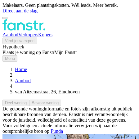
Makelaars. Geen plaatsingskosten. Wél leads. Meer bereik.
Direct aan de slag
Aanbod
Verkopers
Kopers
Vind jouw expert
Hypotheek
Plaats je woning op Fanstr
Mijn Fanstr
Menu
Home
Aanbod
van Aitzemastraat 26, Eindhoven
Deel woning
Bewaar woning
De getoonde woninginformatie en foto's zijn afkomstig uit publiek
beschikbare bronnen van derden. Fanstr is niet verantwoordelijk
voor de juistheid, volledigheid of actualiteit van deze gegevens.
Voor volledige en actuele informatie verwijzen wij naar de
oorspronkelijke bron op
Funda