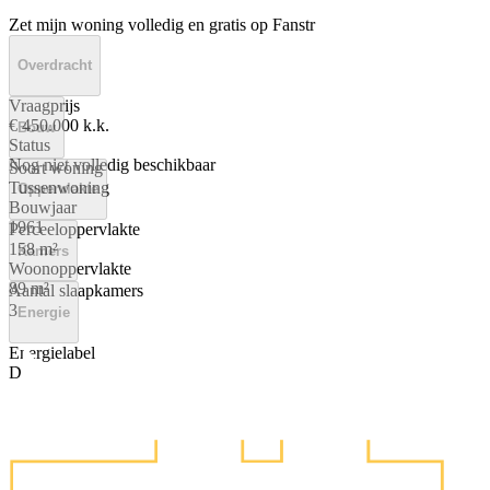
Zet mijn woning volledig en gratis op Fanstr
Overdracht
Vraagprijs
€ 450.000 k.k.
Bouw
Status
Nog niet volledig beschikbaar
Soort woning
Tussenwoning
Oppervlakte
Bouwjaar
1961
Perceeloppervlakte
158 m²
Kamers
Woonoppervlakte
89 m²
Aantal slaapkamers
3
Energie
Energielabel
D