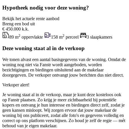
Hypotheek nodig voor deze woning?
Bekijk het actuele rente aanbod
Breng een bod uit
€ 450.000 k.k.
2
2
89 m
oppervlakte
158 m
perceel
3 slaapkamers
Deze woning staat al in de verkoop
We tonen alvast een aantal basisgegevens van de woning. Omdat de
woning nog niet via Fanstr wordt aangeboden, worden
bezichtigingen en biedingen uitsluitend aan de makelaar
doorgegeven. De verkoper ontvangt jouw berichten dus niet direct.
Verkoper alert!
Je woning staat al in de verkoop, maar je kunt deze kosteloos ook
op Fanstr plaatsen. Zo krijg je meer zichtbaarheid bij potentiële
kopers en ontvang je hun interesse en biedingen direct zelf, zodat je
geen kansen misloopt. Wij zorgen ervoor dat jouw makelaar de
woning bij ons publiceert, zodat alle foto's en gegevens volledig en
correct op ons platform verschijnen. Zo houd je zelf de regie — mét
behoud van je eigen makelaar.