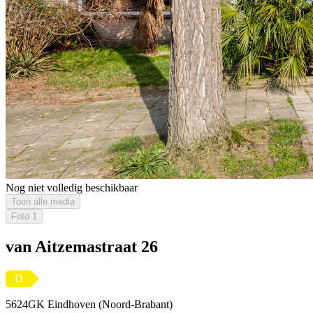
Nog niet volledig beschikbaar
Toon alle media
Foto
1
van Aitzemastraat 26
D
5624GK Eindhoven (Noord-Brabant)