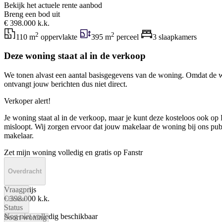
Bekijk het actuele rente aanbod
Breng een bod uit
€ 398.000 k.k.
2
2
110 m
oppervlakte
395 m
perceel
3 slaapkamers
Deze woning staat al in de verkoop
We tonen alvast een aantal basisgegevens van de woning. Omdat de w
ontvangt jouw berichten dus niet direct.
Verkoper alert!
Je woning staat al in de verkoop, maar je kunt deze kosteloos ook op F
misloopt. Wij zorgen ervoor dat jouw makelaar de woning bij ons publi
makelaar.
Zet mijn woning volledig en gratis op Fanstr
Overdracht
Vraagprijs
€ 398.000 k.k.
Bouw
Status
Nog niet volledig beschikbaar
Soort woning