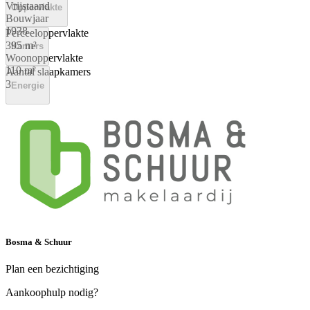
Vrijstaand
Oppervlakte
Bouwjaar
1938
Perceeloppervlakte
395 m²
Kamers
Woonoppervlakte
110 m²
Aantal slaapkamers
3
Energie
Energielabel
A
Bosma & Schuur
Plan een bezichtiging
Aankoophulp nodig?