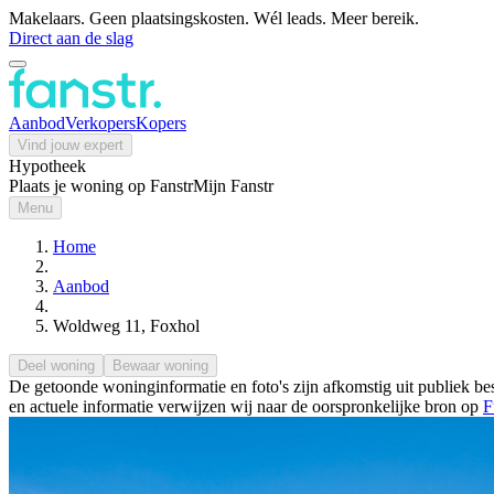
Makelaars. Geen plaatsingskosten. Wél leads. Meer bereik.
Direct aan de slag
Aanbod
Verkopers
Kopers
Vind jouw expert
Hypotheek
Plaats je woning op Fanstr
Mijn Fanstr
Menu
Home
Aanbod
Woldweg 11, Foxhol
Deel woning
Bewaar woning
De getoonde woninginformatie en foto's zijn afkomstig uit publiek bes
en actuele informatie verwijzen wij naar de oorspronkelijke bron op
F