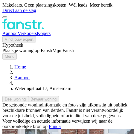
Makelaars. Geen plaatsingskosten. Wél leads. Meer bereik.
Direct aan de slag
Aanbod
Verkopers
Kopers
Vind jouw expert
Hypotheek
Plaats je woning op Fanstr
Mijn Fanstr
Menu
Home
Aanbod
Weteringstraat 17, Amsterdam
Deel woning
Bewaar woning
De getoonde woninginformatie en foto's zijn afkomstig uit publiek
beschikbare bronnen van derden. Fanstr is niet verantwoordelijk
voor de juistheid, volledigheid of actualiteit van deze gegevens.
Voor volledige en actuele informatie verwijzen wij naar de
oorspronkelijke bron op
Funda