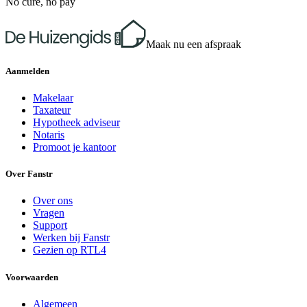
No cure, no pay
Maak nu een afspraak
Aanmelden
Makelaar
Taxateur
Hypotheek adviseur
Notaris
Promoot je kantoor
Over Fanstr
Over ons
Vragen
Support
Werken bij Fanstr
Gezien op RTL4
Voorwaarden
Algemeen