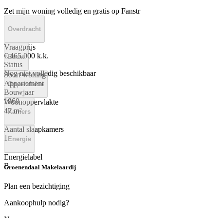
Zet mijn woning volledig en gratis op Fanstr
Overdracht
Vraagprijs
€ 465.000 k.k.
Bouw
Status
Nog niet volledig beschikbaar
Soort woning
Appartement
Oppervlakte
Bouwjaar
1960
Woonoppervlakte
47 m²
Kamers
Aantal slaapkamers
1
Energie
Energielabel
B
Groenendaal Makelaardij
Plan een bezichtiging
Aankoophulp nodig?