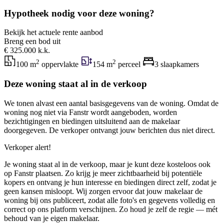
Hypotheek nodig voor deze woning?
Bekijk het actuele rente aanbod
Breng een bod uit
€ 325.000 k.k.
2
2
100 m
oppervlakte
154 m
perceel
3 slaapkamers
Deze woning staat al in de verkoop
We tonen alvast een aantal basisgegevens van de woning. Omdat de
woning nog niet via Fanstr wordt aangeboden, worden
bezichtigingen en biedingen uitsluitend aan de makelaar
doorgegeven. De verkoper ontvangt jouw berichten dus niet direct.
Verkoper alert!
Je woning staat al in de verkoop, maar je kunt deze kosteloos ook
op Fanstr plaatsen. Zo krijg je meer zichtbaarheid bij potentiële
kopers en ontvang je hun interesse en biedingen direct zelf, zodat je
geen kansen misloopt. Wij zorgen ervoor dat jouw makelaar de
woning bij ons publiceert, zodat alle foto's en gegevens volledig en
correct op ons platform verschijnen. Zo houd je zelf de regie — mét
behoud van je eigen makelaar.