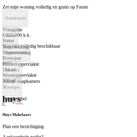
Zet mijn woning volledig en gratis op Fanstr
Overdracht
Vraagprijs
€ 325.000 k.k.
Bouw
Status
Nog niet volledig beschikbaar
Soort woning
Tussenwoning
Oppervlakte
Bouwjaar
1955
Perceeloppervlakte
154 m²
Kamers
Woonoppervlakte
100 m²
Aantal slaapkamers
3
Energie
Energielabel
C
Huys Makelaars
Plan een bezichtiging
Aankoophulp nodig?