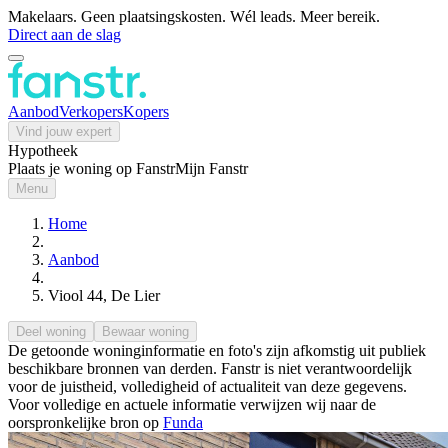
Makelaars. Geen plaatsingskosten. Wél leads. Meer bereik.
Direct aan de slag
Aanbod
Verkopers
Kopers
Vind jouw expert
Hypotheek
Plaats je woning op Fanstr
Mijn Fanstr
Menu
Home
Aanbod
Viool 44, De Lier
Deel woning
Bewaar woning
De getoonde woninginformatie en foto's zijn afkomstig uit publiek
beschikbare bronnen van derden. Fanstr is niet verantwoordelijk
voor de juistheid, volledigheid of actualiteit van deze gegevens.
Voor volledige en actuele informatie verwijzen wij naar de
oorspronkelijke bron op
Funda