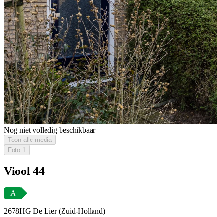
Nog niet volledig beschikbaar
Toon alle media
Foto
1
Viool 44
A
2678HG De Lier (Zuid-Holland)