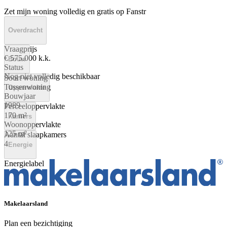
Zet mijn woning volledig en gratis op Fanstr
Overdracht
Vraagprijs
€ 575.000 k.k.
Bouw
Status
Nog niet volledig beschikbaar
Soort woning
Tussenwoning
Oppervlakte
Bouwjaar
1989
Perceeloppervlakte
170 m²
Kamers
Woonoppervlakte
125 m²
Aantal slaapkamers
4
Energie
Energielabel
A
Makelaarsland
Plan een bezichtiging