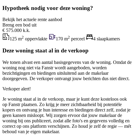
Hypotheek nodig voor deze woning?
Bekijk het actuele rente aanbod
Breng een bod uit
€ 575.000 k.k.
2
2
125 m
oppervlakte
170 m
perceel
4 slaapkamers
Deze woning staat al in de verkoop
We tonen alvast een aantal basisgegevens van de woning. Omdat de
woning nog niet via Fanstr wordt aangeboden, worden
bezichtigingen en biedingen uitsluitend aan de makelaar
doorgegeven. De verkoper ontvangt jouw berichten dus niet direct.
Verkoper alert!
Je woning staat al in de verkoop, maar je kunt deze kosteloos ook
op Fanstr plaatsen. Zo krijg je meer zichtbaarheid bij potentiële
kopers en ontvang je hun interesse en biedingen direct zelf, zodat je
geen kansen misloopt. Wij zorgen ervoor dat jouw makelaar de
woning bij ons publiceert, zodat alle foto's en gegevens volledig en
correct op ons platform verschijnen. Zo houd je zelf de regie — mét
behoud van je eigen makelaar.