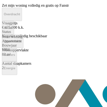
Zet mijn woning volledig en gratis op Fanstr
Overdracht
Vraagprijs
€ 475.000 k.k.
Bouw
Status
Nog niet volledig beschikbaar
Soort woning
Appartement
Oppervlakte
Bouwjaar
1984
Woonoppervlakte
83 m²
Kamers
Aantal slaapkamers
2
Energie
Energielabel
B