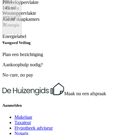
1964
Perceeloppervlakte
149 m²
Kamers
Woonoppervlakte
152 m²
Aantal slaapkamers
3
Energie
Energielabel
-
Vastgoed Veiling
Plan een bezichtiging
Aankoophulp nodig?
No cure, no pay
Maak nu een afspraak
Aanmelden
Makelaar
Taxateur
Hypotheek adviseur
Notaris