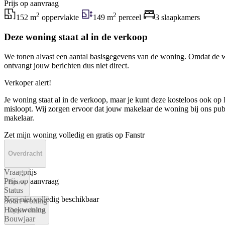
Prijs op aanvraag
2
2
152 m
oppervlakte
149 m
perceel
3 slaapkamers
Deze woning staat al in de verkoop
We tonen alvast een aantal basisgegevens van de woning. Omdat de w
ontvangt jouw berichten dus niet direct.
Verkoper alert!
Je woning staat al in de verkoop, maar je kunt deze kosteloos ook op F
misloopt. Wij zorgen ervoor dat jouw makelaar de woning bij ons publi
makelaar.
Zet mijn woning volledig en gratis op Fanstr
Overdracht
Vraagprijs
Prijs op aanvraag
Bouw
Status
Nog niet volledig beschikbaar
Soort woning
Hoekwoning
Oppervlakte
Bouwjaar