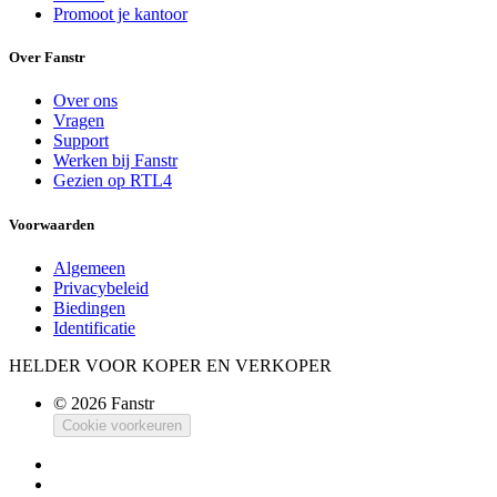
Promoot je kantoor
Over Fanstr
Over ons
Vragen
Support
Werken bij Fanstr
Gezien op RTL4
Voorwaarden
Algemeen
Privacybeleid
Biedingen
Identificatie
HELDER VOOR KOPER EN VERKOPER
© 2026 Fanstr
Cookie voorkeuren