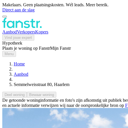
Makelaars. Geen plaatsingskosten. Wél leads. Meer bereik.
Direct aan de slag
Aanbod
Verkopers
Kopers
Vind jouw expert
Hypotheek
Plaats je woning op Fanstr
Mijn Fanstr
Menu
Home
Aanbod
Semmelweisstraat 80, Haarlem
Deel woning
Bewaar woning
De getoonde woninginformatie en foto's zijn afkomstig uit publiek bes
en actuele informatie verwijzen wij naar de oorspronkelijke bron op
F