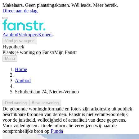
Makelaars. Geen plaatsingskosten. Wél leads. Meer bereik.
Direct aan de slag
Aanbod
Verkopers
Kopers
Vind jouw expert
Hypotheek
Plaats je woning op Fanstr
Mijn Fanstr
Menu
Home
Aanbod
Schubertlaan 74, Nieuw-Vennep
Deel woning
Bewaar woning
De getoonde woninginformatie en foto's zijn afkomstig uit publiek
beschikbare bronnen van derden. Fanstr is niet verantwoordelijk
voor de juistheid, volledigheid of actualiteit van deze gegevens.
Voor volledige en actuele informatie verwijzen wij naar de
oorspronkelijke bron op
Funda