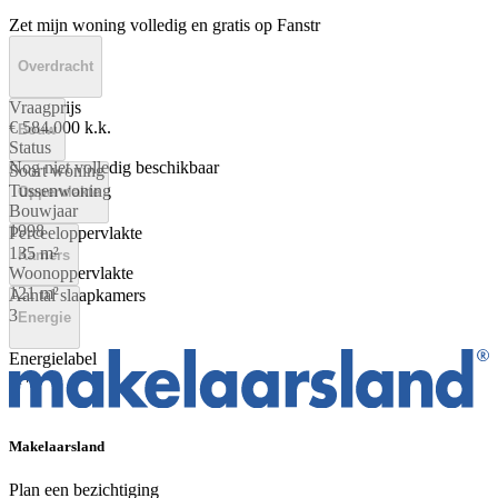
Zet mijn woning volledig en gratis op Fanstr
Overdracht
Vraagprijs
€ 584.000 k.k.
Bouw
Status
Nog niet volledig beschikbaar
Soort woning
Tussenwoning
Oppervlakte
Bouwjaar
1998
Perceeloppervlakte
135 m²
Kamers
Woonoppervlakte
121 m²
Aantal slaapkamers
3
Energie
Energielabel
A+
Makelaarsland
Plan een bezichtiging