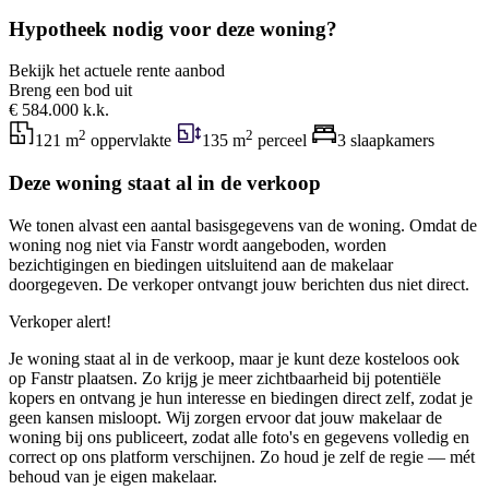
Hypotheek nodig voor deze woning?
Bekijk het actuele rente aanbod
Breng een bod uit
€ 584.000 k.k.
2
2
121 m
oppervlakte
135 m
perceel
3 slaapkamers
Deze woning staat al in de verkoop
We tonen alvast een aantal basisgegevens van de woning. Omdat de
woning nog niet via Fanstr wordt aangeboden, worden
bezichtigingen en biedingen uitsluitend aan de makelaar
doorgegeven. De verkoper ontvangt jouw berichten dus niet direct.
Verkoper alert!
Je woning staat al in de verkoop, maar je kunt deze kosteloos ook
op Fanstr plaatsen. Zo krijg je meer zichtbaarheid bij potentiële
kopers en ontvang je hun interesse en biedingen direct zelf, zodat je
geen kansen misloopt. Wij zorgen ervoor dat jouw makelaar de
woning bij ons publiceert, zodat alle foto's en gegevens volledig en
correct op ons platform verschijnen. Zo houd je zelf de regie — mét
behoud van je eigen makelaar.