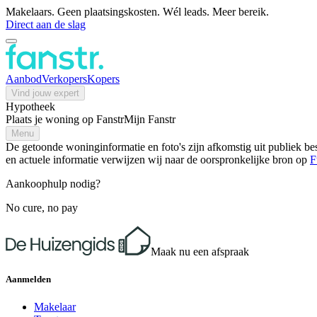
Makelaars. Geen plaatsingskosten. Wél leads. Meer bereik.
Direct aan de slag
Aanbod
Verkopers
Kopers
Vind jouw expert
Hypotheek
Plaats je woning op Fanstr
Mijn Fanstr
Menu
De getoonde woninginformatie en foto's zijn afkomstig uit publiek bes
en actuele informatie verwijzen wij naar de oorspronkelijke bron op
F
Aankoophulp nodig?
No cure, no pay
Maak nu een afspraak
Aanmelden
Makelaar