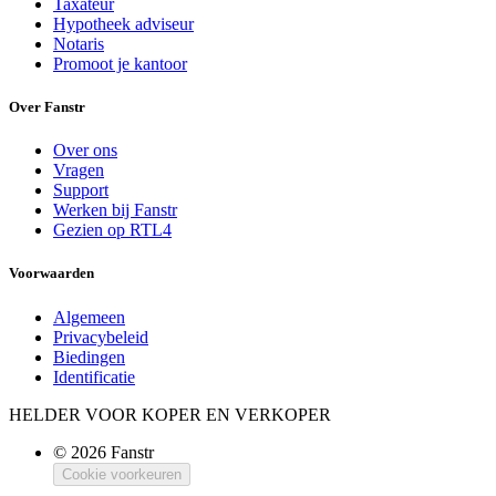
Taxateur
Hypotheek adviseur
Notaris
Promoot je kantoor
Over Fanstr
Over ons
Vragen
Support
Werken bij Fanstr
Gezien op RTL4
Voorwaarden
Algemeen
Privacybeleid
Biedingen
Identificatie
HELDER VOOR KOPER EN VERKOPER
© 2026 Fanstr
Cookie voorkeuren