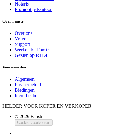
Notaris
Promoot je kantoor
Over Fanstr
Over ons
Vragen
Support
Werken bij Fanstr
Gezien op RTL4
Voorwaarden
Algemeen
Privacybeleid
Biedingen
Identificatie
HELDER VOOR KOPER EN VERKOPER
© 2026 Fanstr
Cookie voorkeuren