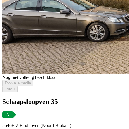
Nog niet volledig beschikbaar
Toon alle media
Foto
1
Schaapsloopven 35
A
5646HV Eindhoven (Noord-Brabant)