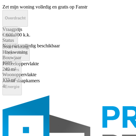
Zet mijn woning volledig en gratis op Fanstr
Overdracht
Vraagprijs
€ 600.000 k.k.
Bouw
Status
Nog niet volledig beschikbaar
Soort woning
Hoekwoning
Oppervlakte
Bouwjaar
1989
Perceeloppervlakte
240 m²
Kamers
Woonoppervlakte
133 m²
Aantal slaapkamers
4
Energie
Energielabel
A