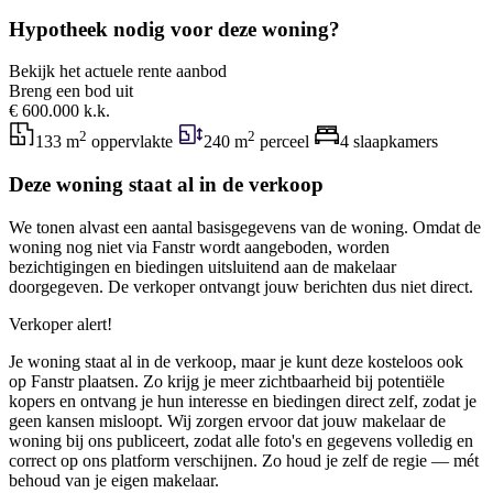
Hypotheek nodig voor deze woning?
Bekijk het actuele rente aanbod
Breng een bod uit
€ 600.000 k.k.
2
2
133 m
oppervlakte
240 m
perceel
4 slaapkamers
Deze woning staat al in de verkoop
We tonen alvast een aantal basisgegevens van de woning. Omdat de
woning nog niet via Fanstr wordt aangeboden, worden
bezichtigingen en biedingen uitsluitend aan de makelaar
doorgegeven. De verkoper ontvangt jouw berichten dus niet direct.
Verkoper alert!
Je woning staat al in de verkoop, maar je kunt deze kosteloos ook
op Fanstr plaatsen. Zo krijg je meer zichtbaarheid bij potentiële
kopers en ontvang je hun interesse en biedingen direct zelf, zodat je
geen kansen misloopt. Wij zorgen ervoor dat jouw makelaar de
woning bij ons publiceert, zodat alle foto's en gegevens volledig en
correct op ons platform verschijnen. Zo houd je zelf de regie — mét
behoud van je eigen makelaar.