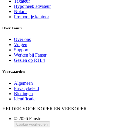
Taxateur
Hypotheek adviseur
Notaris
Promoot je kantoor
Over Fanstr
Over ons
Vragen
Support
Werken bij Fanstr
Gezien op RTL4
Voorwaarden
Algemeen
Privacybeleid
Biedingen
Identificatie
HELDER VOOR KOPER EN VERKOPER
© 2026 Fanstr
Cookie voorkeuren