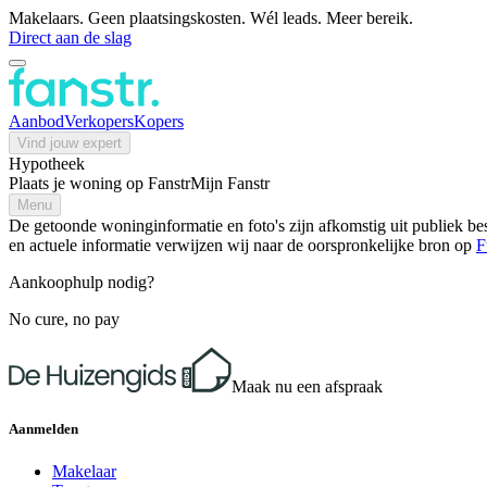
Makelaars. Geen plaatsingskosten. Wél leads. Meer bereik.
Direct aan de slag
Aanbod
Verkopers
Kopers
Vind jouw expert
Hypotheek
Plaats je woning op Fanstr
Mijn Fanstr
Menu
De getoonde woninginformatie en foto's zijn afkomstig uit publiek bes
en actuele informatie verwijzen wij naar de oorspronkelijke bron op
F
Aankoophulp nodig?
No cure, no pay
Maak nu een afspraak
Aanmelden
Makelaar