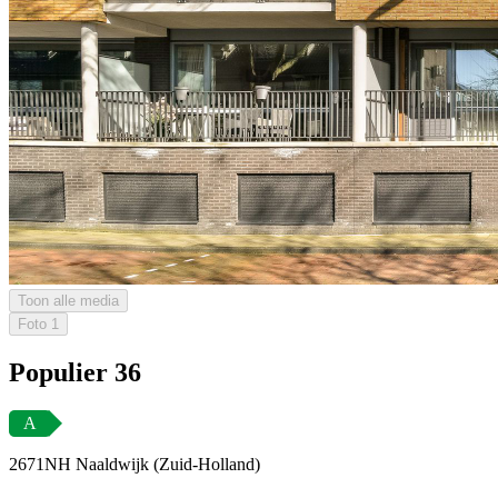
Toon alle media
Foto
1
Populier 36
A
2671NH Naaldwijk (Zuid-Holland)