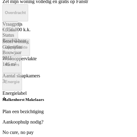
Zet mijn woning volledig en gratis op Fanstr
Overdracht
Vraagprijs
€ 750.000 k.k.
Bouw
Status
Beschikbaar
Soort woning
Galerijflat
Oppervlakte
Bouwjaar
2011
Woonoppervlakte
146 m²
Kamers
Aantal slaapkamers
3
Energie
Energielabel
A
Malkenhorst Makelaars
Plan een bezichtiging
Aankoophulp nodig?
No cure, no pay