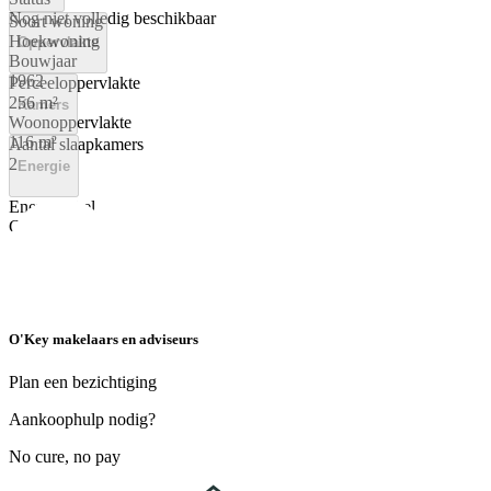
Nog niet volledig beschikbaar
Soort woning
Hoekwoning
Oppervlakte
Bouwjaar
1962
Perceeloppervlakte
256 m²
Kamers
Woonoppervlakte
116 m²
Aantal slaapkamers
2
Energie
Energielabel
C
O'Key makelaars en adviseurs
Plan een bezichtiging
Aankoophulp nodig?
No cure, no pay