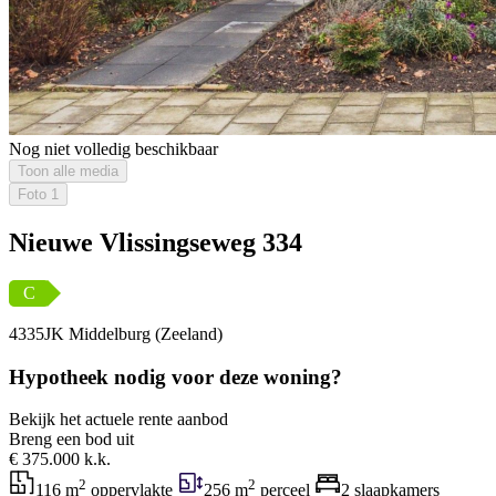
Nog niet volledig beschikbaar
Toon alle media
Foto
1
Nieuwe Vlissingseweg 334
C
4335JK Middelburg (Zeeland)
Hypotheek nodig voor deze woning?
Bekijk het actuele rente aanbod
Breng een bod uit
€ 375.000 k.k.
2
2
116 m
oppervlakte
256 m
perceel
2 slaapkamers