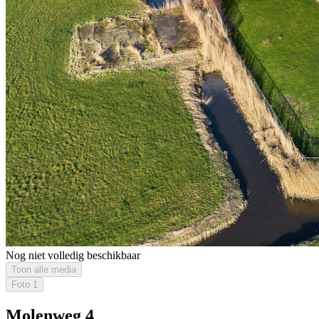
Nog niet volledig beschikbaar
Toon alle media
Foto
1
Molenweg 4