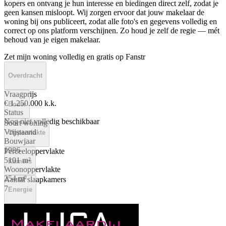
kopers en ontvang je hun interesse en biedingen direct zelf, zodat je
geen kansen misloopt. Wij zorgen ervoor dat jouw makelaar de
woning bij ons publiceert, zodat alle foto's en gegevens volledig en
correct op ons platform verschijnen. Zo houd je zelf de regie — mét
behoud van je eigen makelaar.
Zet mijn woning volledig en gratis op Fanstr
Overdracht
Vraagprijs
€ 1.250.000 k.k.
Bouw
Status
Nog niet volledig beschikbaar
Soort woning
Vrijstaand
Oppervlakte
Bouwjaar
1986
Perceeloppervlakte
5101 m²
Kamers
Woonoppervlakte
254 m²
Aantal slaapkamers
7
Energie
Energielabel
C