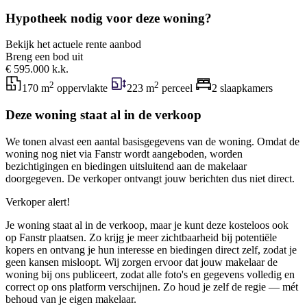
Hypotheek nodig voor deze woning?
Bekijk het actuele rente aanbod
Breng een bod uit
€ 595.000 k.k.
2
2
170 m
oppervlakte
223 m
perceel
2 slaapkamers
Deze woning staat al in de verkoop
We tonen alvast een aantal basisgegevens van de woning. Omdat de
woning nog niet via Fanstr wordt aangeboden, worden
bezichtigingen en biedingen uitsluitend aan de makelaar
doorgegeven. De verkoper ontvangt jouw berichten dus niet direct.
Verkoper alert!
Je woning staat al in de verkoop, maar je kunt deze kosteloos ook
op Fanstr plaatsen. Zo krijg je meer zichtbaarheid bij potentiële
kopers en ontvang je hun interesse en biedingen direct zelf, zodat je
geen kansen misloopt. Wij zorgen ervoor dat jouw makelaar de
woning bij ons publiceert, zodat alle foto's en gegevens volledig en
correct op ons platform verschijnen. Zo houd je zelf de regie — mét
behoud van je eigen makelaar.