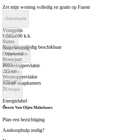
Zet mijn woning volledig en gratis op Fanstr
Overdracht
Vraagprijs
€ 595.000 k.k.
Bouw
Status
Nog niet volledig beschikbaar
Soort woning
Onbekend
Oppervlakte
Bouwjaar
2003
Perceeloppervlakte
223 m²
Kamers
Woonoppervlakte
170 m²
Aantal slaapkamers
2
Energie
Energielabel
A
Geerts Van Oijen Makelaars
Plan een bezichtiging
Aankoophulp nodig?