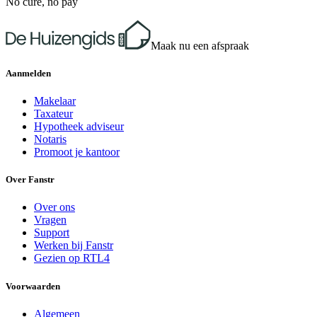
No cure, no pay
Maak nu een afspraak
Aanmelden
Makelaar
Taxateur
Hypotheek adviseur
Notaris
Promoot je kantoor
Over Fanstr
Over ons
Vragen
Support
Werken bij Fanstr
Gezien op RTL4
Voorwaarden
Algemeen