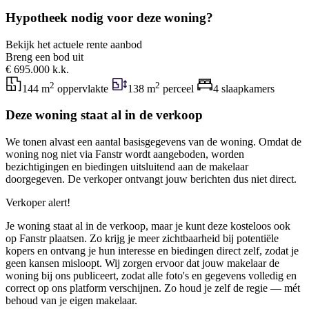
Hypotheek nodig voor deze woning?
Bekijk het actuele rente aanbod
Breng een bod uit
€ 695.000 k.k.
2
2
144 m
oppervlakte
138 m
perceel
4 slaapkamers
Deze woning staat al in de verkoop
We tonen alvast een aantal basisgegevens van de woning. Omdat de
woning nog niet via Fanstr wordt aangeboden, worden
bezichtigingen en biedingen uitsluitend aan de makelaar
doorgegeven. De verkoper ontvangt jouw berichten dus niet direct.
Verkoper alert!
Je woning staat al in de verkoop, maar je kunt deze kosteloos ook
op Fanstr plaatsen. Zo krijg je meer zichtbaarheid bij potentiële
kopers en ontvang je hun interesse en biedingen direct zelf, zodat je
geen kansen misloopt. Wij zorgen ervoor dat jouw makelaar de
woning bij ons publiceert, zodat alle foto's en gegevens volledig en
correct op ons platform verschijnen. Zo houd je zelf de regie — mét
behoud van je eigen makelaar.