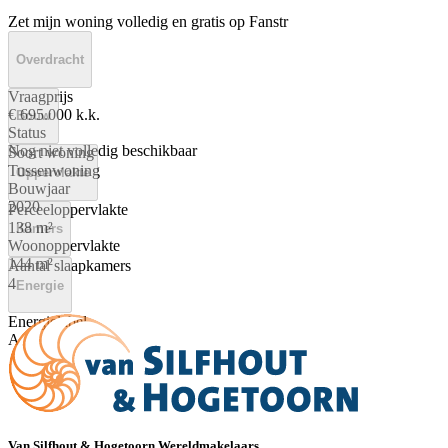
Zet mijn woning volledig en gratis op Fanstr
Overdracht
Vraagprijs
€ 695.000 k.k.
Bouw
Status
Nog niet volledig beschikbaar
Soort woning
Tussenwoning
Oppervlakte
Bouwjaar
2020
Perceeloppervlakte
138 m²
Kamers
Woonoppervlakte
144 m²
Aantal slaapkamers
4
Energie
Energielabel
A
Van Silfhout & Hogetoorn Wereldmakelaars