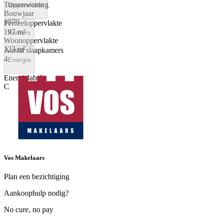
Tussenwoning
Oppervlakte
Bouwjaar
1970
Perceeloppervlakte
197 m²
Kamers
Woonoppervlakte
123 m²
Aantal slaapkamers
4
Energie
Energielabel
C
Vos Makelaars
Plan een bezichtiging
Aankoophulp nodig?
No cure, no pay