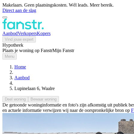
Makelaars. Geen plaatsingskosten. Wél leads. Meer bereik.
Direct aan de slag
Aanbod
Verkopers
Kopers
Vind jouw expert
Hypotheek
Plaats je woning op Fanstr
Mijn Fanstr
Menu
Home
Aanbod
Lupinelaan 6, Waalre
Deel woning
Bewaar woning
De getoonde woninginformatie en foto's zijn afkomstig uit publiek bes
en actuele informatie verwijzen wij naar de oorspronkelijke bron op
F