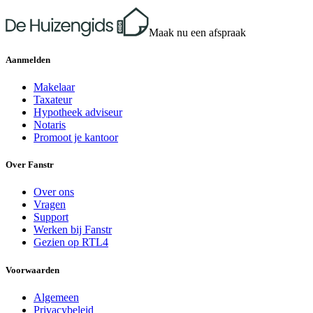
Maak nu een afspraak
Aanmelden
Makelaar
Taxateur
Hypotheek adviseur
Notaris
Promoot je kantoor
Over Fanstr
Over ons
Vragen
Support
Werken bij Fanstr
Gezien op RTL4
Voorwaarden
Algemeen
Privacybeleid