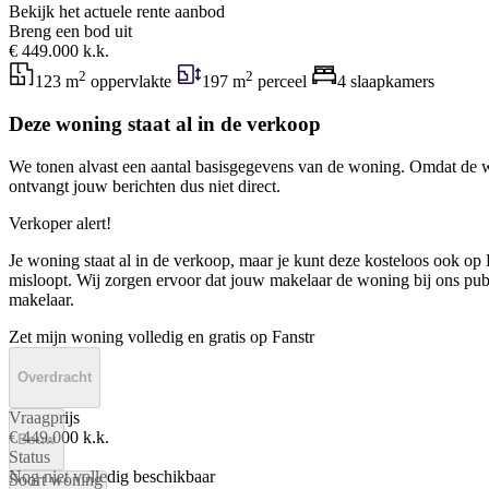
Bekijk het actuele rente aanbod
Breng een bod uit
€ 449.000 k.k.
2
2
123 m
oppervlakte
197 m
perceel
4 slaapkamers
Deze woning staat al in de verkoop
We tonen alvast een aantal basisgegevens van de woning. Omdat de w
ontvangt jouw berichten dus niet direct.
Verkoper alert!
Je woning staat al in de verkoop, maar je kunt deze kosteloos ook op F
misloopt. Wij zorgen ervoor dat jouw makelaar de woning bij ons publi
makelaar.
Zet mijn woning volledig en gratis op Fanstr
Overdracht
Vraagprijs
€ 449.000 k.k.
Bouw
Status
Nog niet volledig beschikbaar
Soort woning