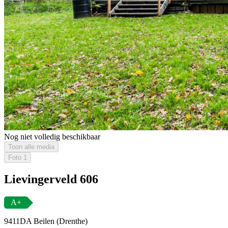
Nog niet volledig beschikbaar
Toon alle media
Foto
1
Lievingerveld 606
A+
9411DA Beilen (Drenthe)