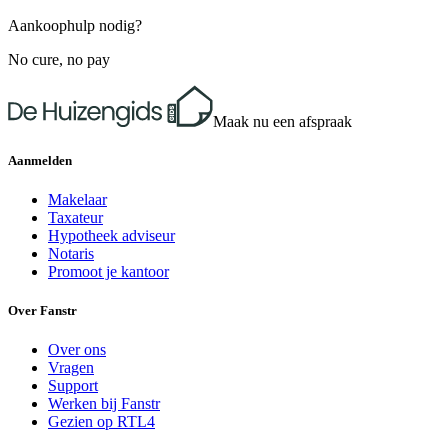
Aankoophulp nodig?
No cure, no pay
Maak nu een afspraak
Aanmelden
Makelaar
Taxateur
Hypotheek adviseur
Notaris
Promoot je kantoor
Over Fanstr
Over ons
Vragen
Support
Werken bij Fanstr
Gezien op RTL4