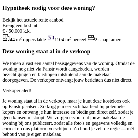
Hypotheek nodig voor deze woning?
Bekijk het actuele rente aanbod
Breng een bod uit
€ 450.000 k.k.
2
2
44 m
oppervlakte
1104 m
perceel
2 slaapkamers
Deze woning staat al in de verkoop
We tonen alvast een aantal basisgegevens van de woning. Omdat de
woning nog niet via Fanstr wordt aangeboden, worden
bezichtigingen en biedingen uitsluitend aan de makelaar
doorgegeven. De verkoper ontvangt jouw berichten dus niet direct.
Verkoper alert!
Je woning staat al in de verkoop, maar je kunt deze kosteloos ook
op Fanstr plaatsen. Zo krijg je meer zichtbaarheid bij potentiële
kopers en ontvang je hun interesse en biedingen direct zelf, zodat je
geen kansen misloopt. Wij zorgen ervoor dat jouw makelaar de
woning bij ons publiceert, zodat alle foto's en gegevens volledig en
correct op ons platform verschijnen. Zo houd je zelf de regie — mét
behoud van je eigen makelaar.