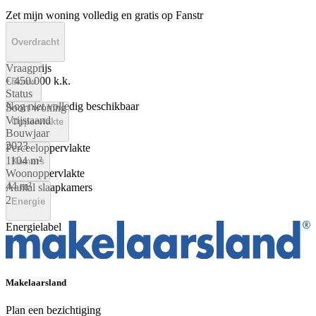
Zet mijn woning volledig en gratis op Fanstr
Overdracht
Vraagprijs
€ 450.000 k.k.
Bouw
Status
Nog niet volledig beschikbaar
Soort woning
Vrijstaand
Oppervlakte
Bouwjaar
2023
Perceeloppervlakte
1104 m²
Kamers
Woonoppervlakte
44 m²
Aantal slaapkamers
2
Energie
Energielabel
A+
Makelaarsland
Plan een bezichtiging