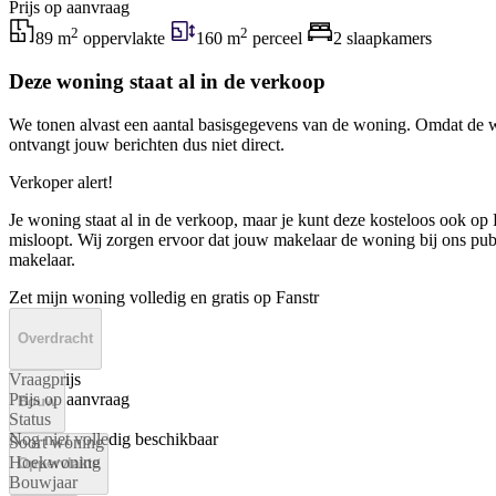
Prijs op aanvraag
2
2
89 m
oppervlakte
160 m
perceel
2 slaapkamers
Deze woning staat al in de verkoop
We tonen alvast een aantal basisgegevens van de woning. Omdat de w
ontvangt jouw berichten dus niet direct.
Verkoper alert!
Je woning staat al in de verkoop, maar je kunt deze kosteloos ook op F
misloopt. Wij zorgen ervoor dat jouw makelaar de woning bij ons publi
makelaar.
Zet mijn woning volledig en gratis op Fanstr
Overdracht
Vraagprijs
Prijs op aanvraag
Bouw
Status
Nog niet volledig beschikbaar
Soort woning
Hoekwoning
Oppervlakte
Bouwjaar