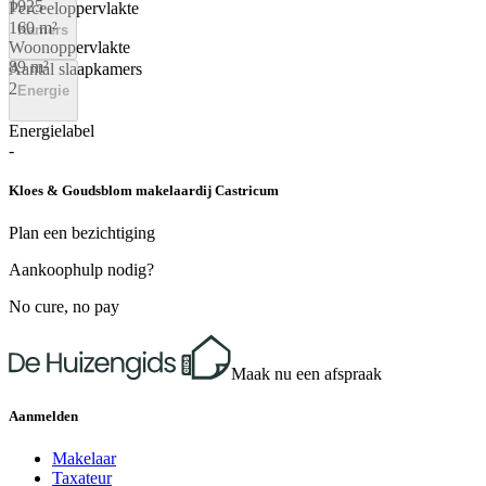
1925
Perceeloppervlakte
160 m²
Kamers
Woonoppervlakte
89 m²
Aantal slaapkamers
2
Energie
Energielabel
-
Kloes & Goudsblom makelaardij Castricum
Plan een bezichtiging
Aankoophulp nodig?
No cure, no pay
Maak nu een afspraak
Aanmelden
Makelaar
Taxateur