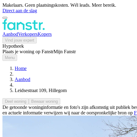
Makelaars. Geen plaatsingskosten. Wél leads. Meer bereik.
Direct aan de slag
Aanbod
Verkopers
Kopers
Vind jouw expert
Hypotheek
Plaats je woning op Fanstr
Mijn Fanstr
Menu
Home
Aanbod
Leidsestraat 109, Hillegom
Deel woning
Bewaar woning
De getoonde woninginformatie en foto's zijn afkomstig uit publiek bes
en actuele informatie verwijzen wij naar de oorspronkelijke bron op
F