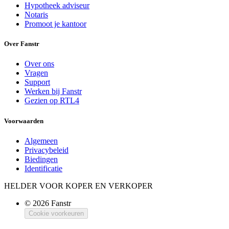
Hypotheek adviseur
Notaris
Promoot je kantoor
Over Fanstr
Over ons
Vragen
Support
Werken bij Fanstr
Gezien op RTL4
Voorwaarden
Algemeen
Privacybeleid
Biedingen
Identificatie
HELDER VOOR KOPER EN VERKOPER
© 2026 Fanstr
Cookie voorkeuren