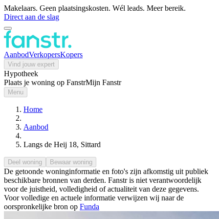
Makelaars. Geen plaatsingskosten. Wél leads. Meer bereik.
Direct aan de slag
Aanbod
Verkopers
Kopers
Vind jouw expert
Hypotheek
Plaats je woning op Fanstr
Mijn Fanstr
Menu
Home
Aanbod
Langs de Heij 18, Sittard
Deel woning
Bewaar woning
De getoonde woninginformatie en foto's zijn afkomstig uit publiek
beschikbare bronnen van derden. Fanstr is niet verantwoordelijk
voor de juistheid, volledigheid of actualiteit van deze gegevens.
Voor volledige en actuele informatie verwijzen wij naar de
oorspronkelijke bron op
Funda