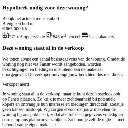
Hypotheek nodig voor deze woning?
Bekijk het actuele rente aanbod
Breng een bod uit
€ 665.000 k.k.
2
2
271 m
oppervlakte
845 m
perceel
3 slaapkamers
Deze woning staat al in de verkoop
We tonen alvast een aantal basisgegevens van de woning. Omdat de
woning nog niet via Fanstr wordt aangeboden, worden
bezichtigingen en biedingen uitsluitend aan de makelaar
doorgegeven. De verkoper ontvangt jouw berichten dus niet direct.
Verkoper alert!
Je woning staat al in de verkoop, maar je kunt deze kosteloos ook
op Fanstr plaatsen. Zo krijg je meer zichtbaarheid bij potentiële
kopers en ontvang je hun interesse en biedingen direct zelf, zodat je
geen kansen misloopt. Wij zorgen ervoor dat jouw makelaar de
woning bij ons publiceert, zodat alle foto's en gegevens volledig en
correct op ons platform verschijnen. Zo houd je zelf de regie — mét
behoud van je eigen makelaar.