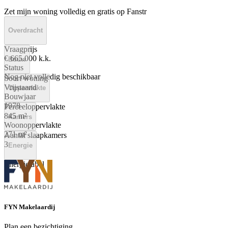
Zet mijn woning volledig en gratis op Fanstr
Overdracht
Vraagprijs
€ 665.000 k.k.
Bouw
Status
Nog niet volledig beschikbaar
Soort woning
Vrijstaand
Oppervlakte
Bouwjaar
1978
Perceeloppervlakte
845 m²
Kamers
Woonoppervlakte
271 m²
Aantal slaapkamers
3
Energie
Energielabel
B
FYN Makelaardij
Plan een bezichtiging