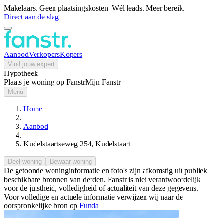
Makelaars. Geen plaatsingskosten. Wél leads. Meer bereik.
Direct aan de slag
Aanbod
Verkopers
Kopers
Vind jouw expert
Hypotheek
Plaats je woning op Fanstr
Mijn Fanstr
Menu
Home
Aanbod
Kudelstaartseweg 254, Kudelstaart
Deel woning
Bewaar woning
De getoonde woninginformatie en foto's zijn afkomstig uit publiek
beschikbare bronnen van derden. Fanstr is niet verantwoordelijk
voor de juistheid, volledigheid of actualiteit van deze gegevens.
Voor volledige en actuele informatie verwijzen wij naar de
oorspronkelijke bron op
Funda