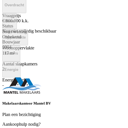
Overdracht
Vraagprijs
€ 800.000 k.k.
Bouw
Status
Nog niet volledig beschikbaar
Soort woning
Onbekend
Oppervlakte
Bouwjaar
2004
Woonoppervlakte
117 m²
Kamers
Aantal slaapkamers
2
Energie
Energielabel
-
Makelaarskantoor Mantel BV
Plan een bezichtiging
Aankoophulp nodig?