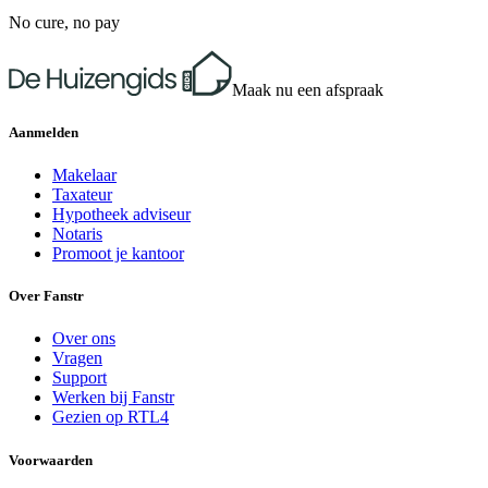
No cure, no pay
Maak nu een afspraak
Aanmelden
Makelaar
Taxateur
Hypotheek adviseur
Notaris
Promoot je kantoor
Over Fanstr
Over ons
Vragen
Support
Werken bij Fanstr
Gezien op RTL4
Voorwaarden