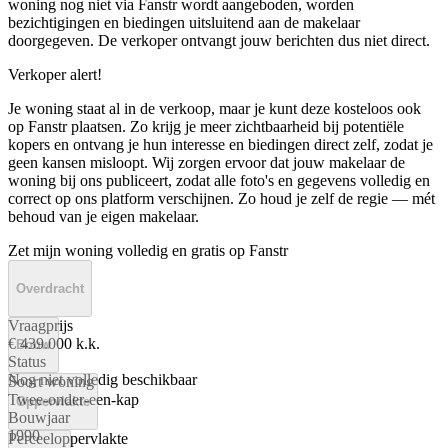
woning nog niet via Fanstr wordt aangeboden, worden
bezichtigingen en biedingen uitsluitend aan de makelaar
doorgegeven. De verkoper ontvangt jouw berichten dus niet direct.
Verkoper alert!
Je woning staat al in de verkoop, maar je kunt deze kosteloos ook
op Fanstr plaatsen. Zo krijg je meer zichtbaarheid bij potentiële
kopers en ontvang je hun interesse en biedingen direct zelf, zodat je
geen kansen misloopt. Wij zorgen ervoor dat jouw makelaar de
woning bij ons publiceert, zodat alle foto's en gegevens volledig en
correct op ons platform verschijnen. Zo houd je zelf de regie — mét
behoud van je eigen makelaar.
Zet mijn woning volledig en gratis op Fanstr
Overdracht
Vraagprijs
€ 439.000 k.k.
Bouw
Status
Nog niet volledig beschikbaar
Soort woning
Twee-onder-een-kap
Oppervlakte
Bouwjaar
1990
Perceeloppervlakte