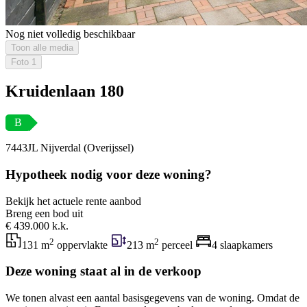
Nog niet volledig beschikbaar
Toon alle media
Foto
1
Kruidenlaan 180
B
7443JL Nijverdal (Overijssel)
Hypotheek nodig voor deze woning?
Bekijk het actuele rente aanbod
Breng een bod uit
€ 439.000 k.k.
2
2
131 m
oppervlakte
213 m
perceel
4 slaapkamers
Deze woning staat al in de verkoop
We tonen alvast een aantal basisgegevens van de woning. Omdat de