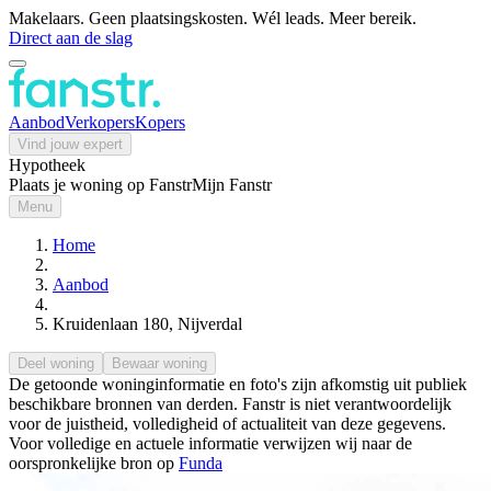
Makelaars. Geen plaatsingskosten. Wél leads. Meer bereik.
Direct aan de slag
Aanbod
Verkopers
Kopers
Vind jouw expert
Hypotheek
Plaats je woning op Fanstr
Mijn Fanstr
Menu
Home
Aanbod
Kruidenlaan 180, Nijverdal
Deel woning
Bewaar woning
De getoonde woninginformatie en foto's zijn afkomstig uit publiek
beschikbare bronnen van derden. Fanstr is niet verantwoordelijk
voor de juistheid, volledigheid of actualiteit van deze gegevens.
Voor volledige en actuele informatie verwijzen wij naar de
oorspronkelijke bron op
Funda