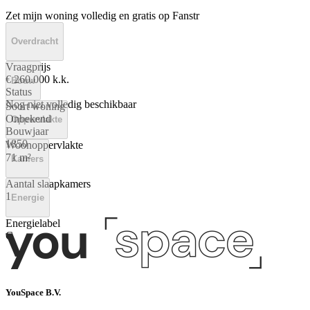
Zet mijn woning volledig en gratis op Fanstr
Overdracht
Vraagprijs
€ 260.000 k.k.
Bouw
Status
Nog niet volledig beschikbaar
Soort woning
Onbekend
Oppervlakte
Bouwjaar
1850
Woonoppervlakte
71 m²
Kamers
Aantal slaapkamers
1
Energie
Energielabel
C
YouSpace B.V.