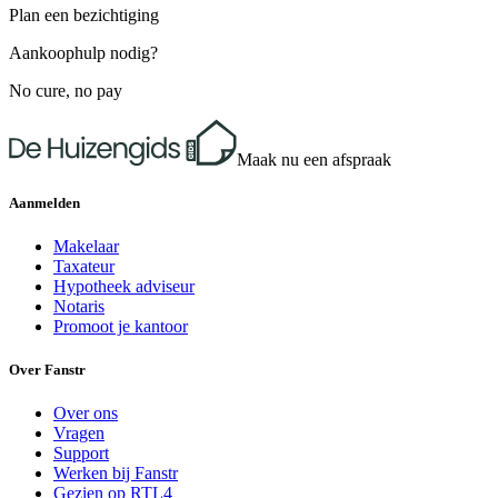
Plan een bezichtiging
Aankoophulp nodig?
No cure, no pay
Maak nu een afspraak
Aanmelden
Makelaar
Taxateur
Hypotheek adviseur
Notaris
Promoot je kantoor
Over Fanstr
Over ons
Vragen
Support
Werken bij Fanstr
Gezien op RTL4