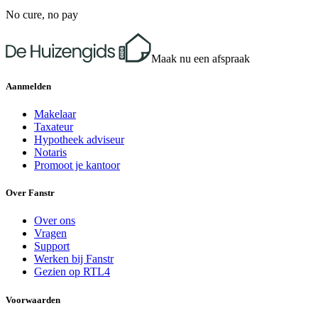
No cure, no pay
Maak nu een afspraak
Aanmelden
Makelaar
Taxateur
Hypotheek adviseur
Notaris
Promoot je kantoor
Over Fanstr
Over ons
Vragen
Support
Werken bij Fanstr
Gezien op RTL4
Voorwaarden