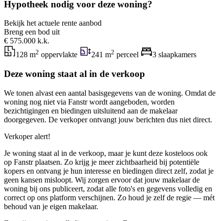
Hypotheek nodig voor deze woning?
Bekijk het actuele rente aanbod
Breng een bod uit
€ 575.000 k.k.
2
2
128 m
oppervlakte
241 m
perceel
3 slaapkamers
Deze woning staat al in de verkoop
We tonen alvast een aantal basisgegevens van de woning. Omdat de
woning nog niet via Fanstr wordt aangeboden, worden
bezichtigingen en biedingen uitsluitend aan de makelaar
doorgegeven. De verkoper ontvangt jouw berichten dus niet direct.
Verkoper alert!
Je woning staat al in de verkoop, maar je kunt deze kosteloos ook
op Fanstr plaatsen. Zo krijg je meer zichtbaarheid bij potentiële
kopers en ontvang je hun interesse en biedingen direct zelf, zodat je
geen kansen misloopt. Wij zorgen ervoor dat jouw makelaar de
woning bij ons publiceert, zodat alle foto's en gegevens volledig en
correct op ons platform verschijnen. Zo houd je zelf de regie — mét
behoud van je eigen makelaar.