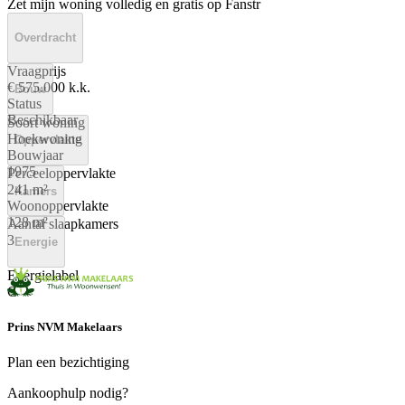
Zet mijn woning volledig en gratis op Fanstr
Overdracht
Vraagprijs
€ 575.000 k.k.
Bouw
Status
Beschikbaar
Soort woning
Hoekwoning
Oppervlakte
Bouwjaar
1975
Perceeloppervlakte
241 m²
Kamers
Woonoppervlakte
128 m²
Aantal slaapkamers
3
Energie
Energielabel
C
Prins NVM Makelaars
Plan een bezichtiging
Aankoophulp nodig?