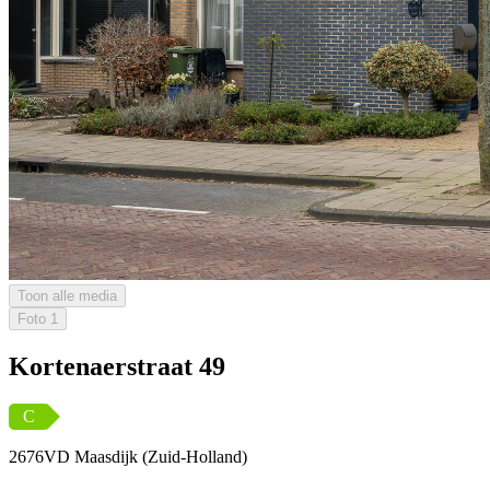
Toon alle media
Foto
1
Kortenaerstraat 49
C
2676VD Maasdijk (Zuid-Holland)