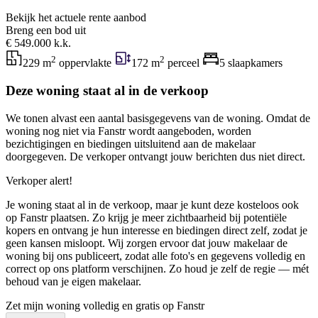
Bekijk het actuele rente aanbod
Breng een bod uit
€ 549.000 k.k.
2
2
229 m
oppervlakte
172 m
perceel
5 slaapkamers
Deze woning staat al in de verkoop
We tonen alvast een aantal basisgegevens van de woning. Omdat de
woning nog niet via Fanstr wordt aangeboden, worden
bezichtigingen en biedingen uitsluitend aan de makelaar
doorgegeven. De verkoper ontvangt jouw berichten dus niet direct.
Verkoper alert!
Je woning staat al in de verkoop, maar je kunt deze kosteloos ook
op Fanstr plaatsen. Zo krijg je meer zichtbaarheid bij potentiële
kopers en ontvang je hun interesse en biedingen direct zelf, zodat je
geen kansen misloopt. Wij zorgen ervoor dat jouw makelaar de
woning bij ons publiceert, zodat alle foto's en gegevens volledig en
correct op ons platform verschijnen. Zo houd je zelf de regie — mét
behoud van je eigen makelaar.
Zet mijn woning volledig en gratis op Fanstr