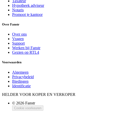
Taxateur
Hypotheek adviseur
Notaris
Promoot je kantoor
Over Fanstr
Over ons
Vragen
Support
Werken bij Fanstr
Gezien op RTL4
Voorwaarden
Algemeen
Privacybeleid
Biedingen
Identificatie
HELDER VOOR KOPER EN VERKOPER
© 2026 Fanstr
Cookie voorkeuren