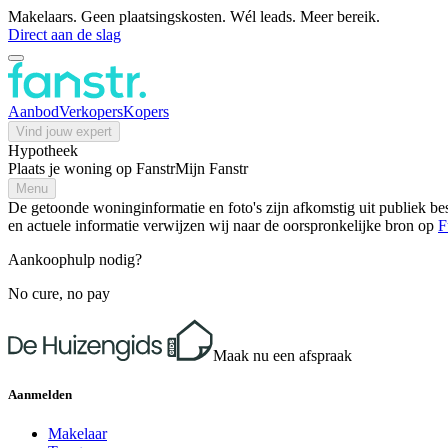
Makelaars. Geen plaatsingskosten. Wél leads. Meer bereik.
Direct aan de slag
Aanbod
Verkopers
Kopers
Vind jouw expert
Hypotheek
Plaats je woning op Fanstr
Mijn Fanstr
Menu
De getoonde woninginformatie en foto's zijn afkomstig uit publiek bes
en actuele informatie verwijzen wij naar de oorspronkelijke bron op
F
Aankoophulp nodig?
No cure, no pay
Maak nu een afspraak
Aanmelden
Makelaar