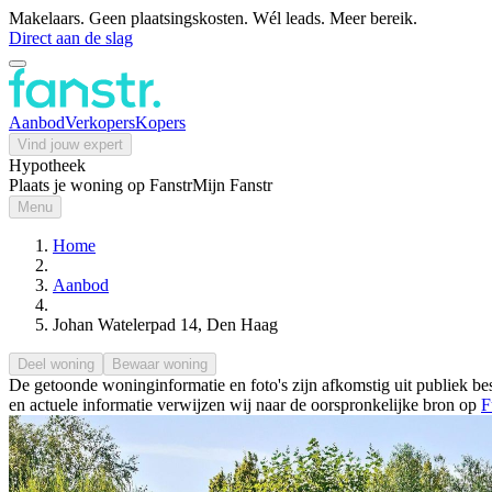
Makelaars. Geen plaatsingskosten. Wél leads. Meer bereik.
Direct aan de slag
Aanbod
Verkopers
Kopers
Vind jouw expert
Hypotheek
Plaats je woning op Fanstr
Mijn Fanstr
Menu
Home
Aanbod
Johan Watelerpad 14, Den Haag
Deel woning
Bewaar woning
De getoonde woninginformatie en foto's zijn afkomstig uit publiek bes
en actuele informatie verwijzen wij naar de oorspronkelijke bron op
F