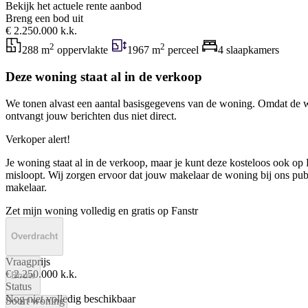
Bekijk het actuele rente aanbod
Breng een bod uit
€ 2.250.000 k.k.
2
2
288 m
oppervlakte
1967 m
perceel
4 slaapkamers
Deze woning staat al in de verkoop
We tonen alvast een aantal basisgegevens van de woning. Omdat de w
ontvangt jouw berichten dus niet direct.
Verkoper alert!
Je woning staat al in de verkoop, maar je kunt deze kosteloos ook op F
misloopt. Wij zorgen ervoor dat jouw makelaar de woning bij ons publi
makelaar.
Zet mijn woning volledig en gratis op Fanstr
Overdracht
Vraagprijs
€ 2.250.000 k.k.
Bouw
Status
Nog niet volledig beschikbaar
Soort woning