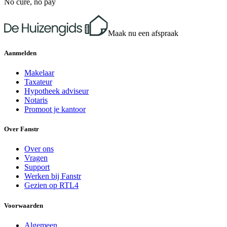
No cure, no pay
Maak nu een afspraak
Aanmelden
Makelaar
Taxateur
Hypotheek adviseur
Notaris
Promoot je kantoor
Over Fanstr
Over ons
Vragen
Support
Werken bij Fanstr
Gezien op RTL4
Voorwaarden
Algemeen