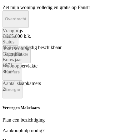
Zet mijn woning volledig en gratis op Fanstr
Overdracht
Vraagprijs
€ 265.000 k.k.
Bouw
Status
Nog niet volledig beschikbaar
Soort woning
Galerijflat
Oppervlakte
Bouwjaar
1971
Woonoppervlakte
86 m²
Kamers
Aantal slaapkamers
2
Energie
Verstegen Makelaars
Plan een bezichtiging
Aankoophulp nodig?