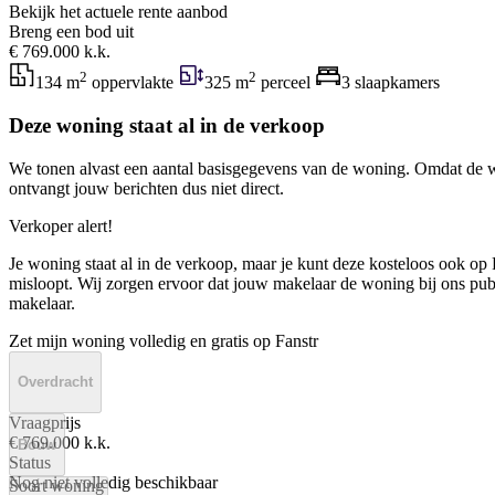
Bekijk het actuele rente aanbod
Breng een bod uit
€ 769.000 k.k.
2
2
134 m
oppervlakte
325 m
perceel
3 slaapkamers
Deze woning staat al in de verkoop
We tonen alvast een aantal basisgegevens van de woning. Omdat de w
ontvangt jouw berichten dus niet direct.
Verkoper alert!
Je woning staat al in de verkoop, maar je kunt deze kosteloos ook op F
misloopt. Wij zorgen ervoor dat jouw makelaar de woning bij ons publi
makelaar.
Zet mijn woning volledig en gratis op Fanstr
Overdracht
Vraagprijs
€ 769.000 k.k.
Bouw
Status
Nog niet volledig beschikbaar
Soort woning