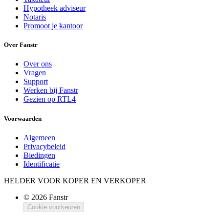
Hypotheek adviseur
Notaris
Promoot je kantoor
Over Fanstr
Over ons
Vragen
Support
Werken bij Fanstr
Gezien op RTL4
Voorwaarden
Algemeen
Privacybeleid
Biedingen
Identificatie
HELDER VOOR KOPER EN VERKOPER
© 2026 Fanstr
Cookie voorkeuren