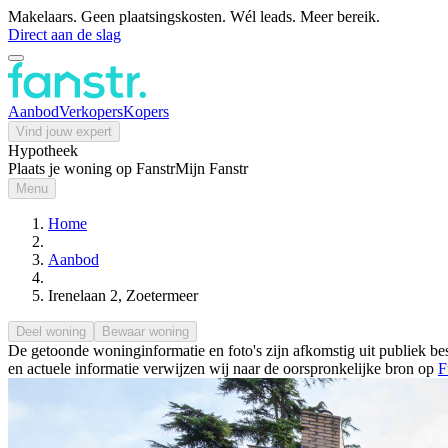
Makelaars. Geen plaatsingskosten. Wél leads. Meer bereik.
Direct aan de slag
Aanbod
Verkopers
Kopers
Vind jouw expert
Hypotheek
Plaats je woning op Fanstr
Mijn Fanstr
Menu
Home
Aanbod
Irenelaan 2, Zoetermeer
Deel woning
Bewaar woning
De getoonde woninginformatie en foto's zijn afkomstig uit publiek bes
en actuele informatie verwijzen wij naar de oorspronkelijke bron op
F