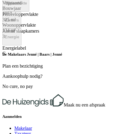
Vrijstaand
Oppervlakte
Bouwjaar
1957
Perceeloppervlakte
325 m²
Kamers
Woonoppervlakte
134 m²
Aantal slaapkamers
3
Energie
Energielabel
C
De Makelaars Jenné | Baars | Jenné
Plan een bezichtiging
Aankoophulp nodig?
No cure, no pay
Maak nu een afspraak
Aanmelden
Makelaar
Taxateur