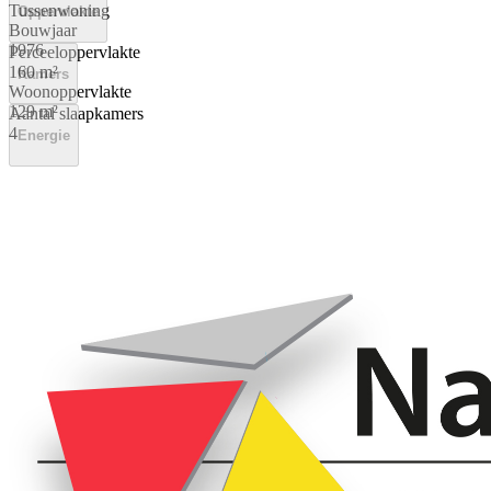
Tussenwoning
Oppervlakte
Bouwjaar
1976
Perceeloppervlakte
160 m²
Kamers
Woonoppervlakte
129 m²
Aantal slaapkamers
4
Energie
Energielabel
A++++