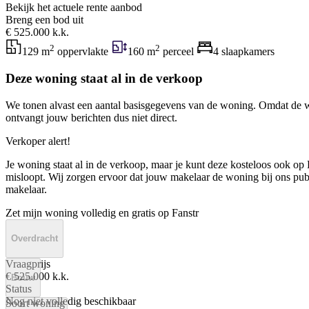
Bekijk het actuele rente aanbod
Breng een bod uit
€ 525.000 k.k.
2
2
129 m
oppervlakte
160 m
perceel
4 slaapkamers
Deze woning staat al in de verkoop
We tonen alvast een aantal basisgegevens van de woning. Omdat de w
ontvangt jouw berichten dus niet direct.
Verkoper alert!
Je woning staat al in de verkoop, maar je kunt deze kosteloos ook op F
misloopt. Wij zorgen ervoor dat jouw makelaar de woning bij ons publi
makelaar.
Zet mijn woning volledig en gratis op Fanstr
Overdracht
Vraagprijs
€ 525.000 k.k.
Bouw
Status
Nog niet volledig beschikbaar
Soort woning