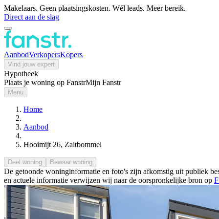
Makelaars. Geen plaatsingskosten. Wél leads. Meer bereik.
Direct aan de slag
Aanbod
Verkopers
Kopers
Vind jouw expert
Hypotheek
Plaats je woning op Fanstr
Mijn Fanstr
Menu
Home
Aanbod
Hooimijt 26, Zaltbommel
Deel woning
Bewaar woning
De getoonde woninginformatie en foto's zijn afkomstig uit publiek bes
en actuele informatie verwijzen wij naar de oorspronkelijke bron op
F