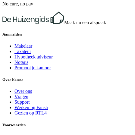
No cure, no pay
Maak nu een afspraak
Aanmelden
Makelaar
Taxateur
Hypotheek adviseur
Notaris
Promoot je kantoor
Over Fanstr
Over ons
Vragen
Support
Werken bij Fanstr
Gezien op RTL4
Voorwaarden