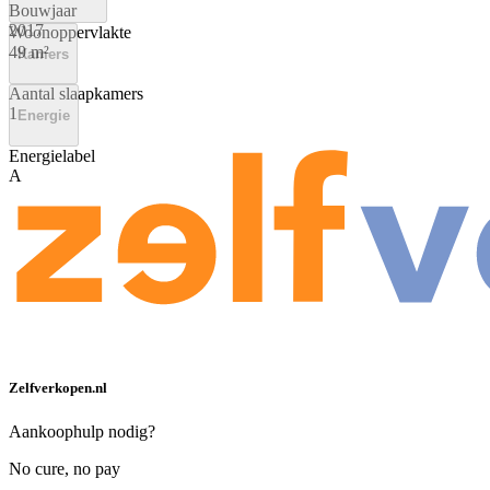
Bouwjaar
2017
Woonoppervlakte
49 m²
Kamers
Aantal slaapkamers
1
Energie
Energielabel
A
Zelfverkopen.nl
Aankoophulp nodig?
No cure, no pay