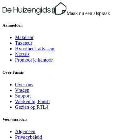
Maak nu een afspraak
Aanmelden
Makelaar
Taxateur
Hypotheek adviseur
Notaris
Promoot je kantoor
Over Fanstr
Over ons
Vragen
Support
Werken bij Fanstr
Gezien op RTL4
Voorwaarden
Algemeen
Privacybeleid