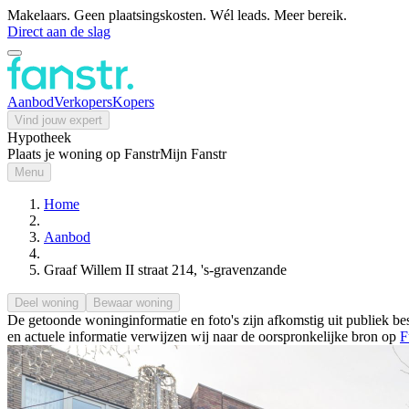
Makelaars. Geen plaatsingskosten. Wél leads. Meer bereik.
Direct aan de slag
Aanbod
Verkopers
Kopers
Vind jouw expert
Hypotheek
Plaats je woning op Fanstr
Mijn Fanstr
Menu
Home
Aanbod
Graaf Willem II straat 214, 's-gravenzande
Deel woning
Bewaar woning
De getoonde woninginformatie en foto's zijn afkomstig uit publiek bes
en actuele informatie verwijzen wij naar de oorspronkelijke bron op
F