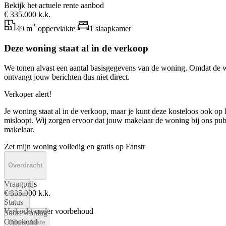
Bekijk het actuele rente aanbod
€ 335.000 k.k.
2
49 m
oppervlakte
1 slaapkamer
Deze woning staat al in de verkoop
We tonen alvast een aantal basisgegevens van de woning. Omdat de w
ontvangt jouw berichten dus niet direct.
Verkoper alert!
Je woning staat al in de verkoop, maar je kunt deze kosteloos ook op F
misloopt. Wij zorgen ervoor dat jouw makelaar de woning bij ons publi
makelaar.
Zet mijn woning volledig en gratis op Fanstr
Overdracht
Vraagprijs
€ 335.000 k.k.
Bouw
Status
Verkocht onder voorbehoud
Soort woning
Onbekend
Oppervlakte