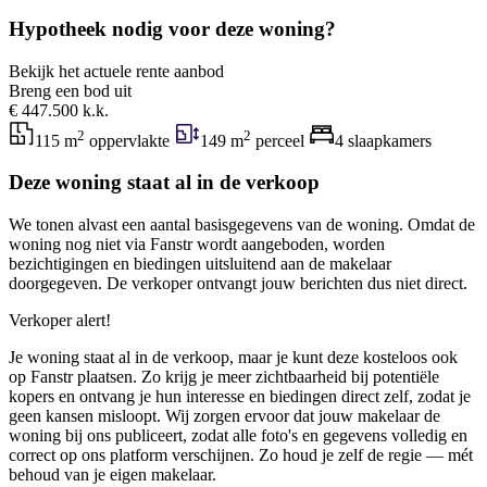
Hypotheek nodig voor deze woning?
Bekijk het actuele rente aanbod
Breng een bod uit
€ 447.500 k.k.
2
2
115 m
oppervlakte
149 m
perceel
4 slaapkamers
Deze woning staat al in de verkoop
We tonen alvast een aantal basisgegevens van de woning. Omdat de
woning nog niet via Fanstr wordt aangeboden, worden
bezichtigingen en biedingen uitsluitend aan de makelaar
doorgegeven. De verkoper ontvangt jouw berichten dus niet direct.
Verkoper alert!
Je woning staat al in de verkoop, maar je kunt deze kosteloos ook
op Fanstr plaatsen. Zo krijg je meer zichtbaarheid bij potentiële
kopers en ontvang je hun interesse en biedingen direct zelf, zodat je
geen kansen misloopt. Wij zorgen ervoor dat jouw makelaar de
woning bij ons publiceert, zodat alle foto's en gegevens volledig en
correct op ons platform verschijnen. Zo houd je zelf de regie — mét
behoud van je eigen makelaar.