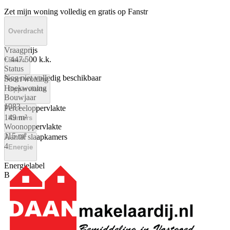
Zet mijn woning volledig en gratis op Fanstr
Overdracht
Vraagprijs
€ 447.500 k.k.
Bouw
Status
Nog niet volledig beschikbaar
Soort woning
Hoekwoning
Oppervlakte
Bouwjaar
1983
Perceeloppervlakte
149 m²
Kamers
Woonoppervlakte
115 m²
Aantal slaapkamers
4
Energie
Energielabel
B