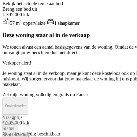
Bekijk het actuele rente aanbod
Breng een bod uit
€ 395.000 k.k.
2
57 m
oppervlakte
1 slaapkamer
Deze woning staat al in de verkoop
We tonen alvast een aantal basisgegevens van de woning. Omdat de w
ontvangt jouw berichten dus niet direct.
Verkoper alert!
Je woning staat al in de verkoop, maar je kunt deze kosteloos ook op F
misloopt. Wij zorgen ervoor dat jouw makelaar de woning bij ons publi
makelaar.
Zet mijn woning volledig en gratis op Fanstr
Overdracht
Vraagprijs
€ 395.000 k.k.
Bouw
Status
Nog niet volledig beschikbaar
Soort woning