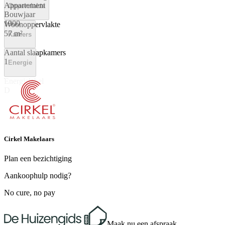
Appartement
Oppervlakte
Bouwjaar
1900
Woonoppervlakte
57 m²
Kamers
Aantal slaapkamers
1
Energie
Energielabel
D
Cirkel Makelaars
Plan een bezichtiging
Aankoophulp nodig?
No cure, no pay
Maak nu een afspraak