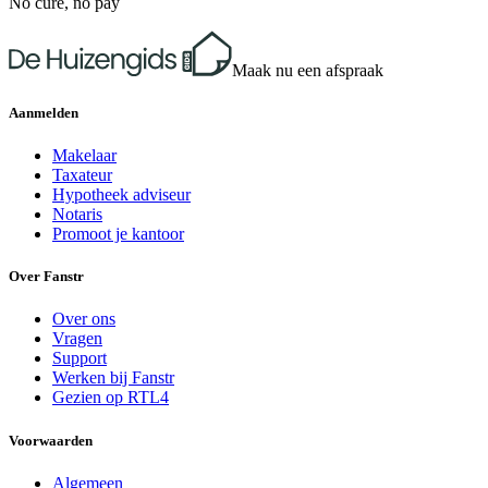
No cure, no pay
Maak nu een afspraak
Aanmelden
Makelaar
Taxateur
Hypotheek adviseur
Notaris
Promoot je kantoor
Over Fanstr
Over ons
Vragen
Support
Werken bij Fanstr
Gezien op RTL4
Voorwaarden
Algemeen