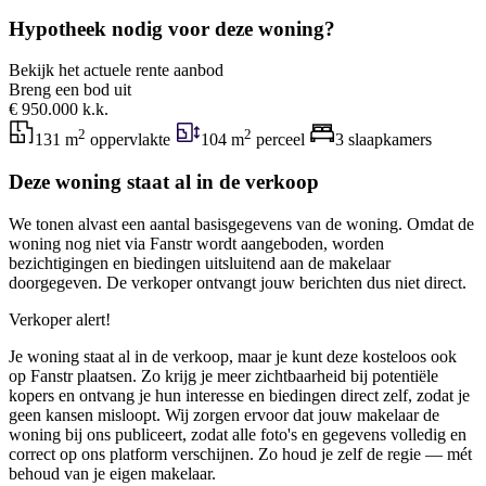
Hypotheek nodig voor deze woning?
Bekijk het actuele rente aanbod
Breng een bod uit
€ 950.000 k.k.
2
2
131 m
oppervlakte
104 m
perceel
3 slaapkamers
Deze woning staat al in de verkoop
We tonen alvast een aantal basisgegevens van de woning. Omdat de
woning nog niet via Fanstr wordt aangeboden, worden
bezichtigingen en biedingen uitsluitend aan de makelaar
doorgegeven. De verkoper ontvangt jouw berichten dus niet direct.
Verkoper alert!
Je woning staat al in de verkoop, maar je kunt deze kosteloos ook
op Fanstr plaatsen. Zo krijg je meer zichtbaarheid bij potentiële
kopers en ontvang je hun interesse en biedingen direct zelf, zodat je
geen kansen misloopt. Wij zorgen ervoor dat jouw makelaar de
woning bij ons publiceert, zodat alle foto's en gegevens volledig en
correct op ons platform verschijnen. Zo houd je zelf de regie — mét
behoud van je eigen makelaar.