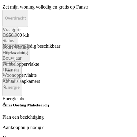
Zet mijn woning volledig en gratis op Fanstr
Overdracht
Vraagprijs
€ 950.000 k.k.
Bouw
Status
Nog niet volledig beschikbaar
Soort woning
Hoekwoning
Oppervlakte
Bouwjaar
2004
Perceeloppervlakte
104 m²
Kamers
Woonoppervlakte
131 m²
Aantal slaapkamers
3
Energie
Energielabel
A
Chris Oosting Makelaardij
Plan een bezichtiging
Aankoophulp nodig?