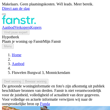
Makelaars. Geen plaatsingskosten. Wél leads. Meer bereik.
Direct aan de slag
Aanbod
Verkopers
Kopers
Vind jouw expert
Hypotheek
Plaats je woning op Fanstr
Mijn Fanstr
Menu
Home
Aanbod
Fluwelen Burgwal 3, Monnickendam
Deel woning
Bewaar woning
De getoonde woninginformatie en foto's zijn afkomstig uit publiek
beschikbare bronnen van derden. Fanstr is niet verantwoordelijk
voor de juistheid, volledigheid of actualiteit van deze gegevens.
Voor volledige en actuele informatie verwijzen wij naar de
oorspronkelijke bron op
Funda