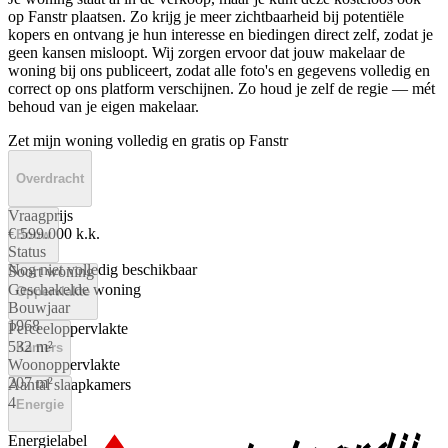
op Fanstr plaatsen. Zo krijg je meer zichtbaarheid bij potentiële
kopers en ontvang je hun interesse en biedingen direct zelf, zodat je
geen kansen misloopt. Wij zorgen ervoor dat jouw makelaar de
woning bij ons publiceert, zodat alle foto's en gegevens volledig en
correct op ons platform verschijnen. Zo houd je zelf de regie — mét
behoud van je eigen makelaar.
Zet mijn woning volledig en gratis op Fanstr
Overdracht
Vraagprijs
€ 599.000 k.k.
Bouw
Status
Nog niet volledig beschikbaar
Soort woning
Geschakelde woning
Oppervlakte
Bouwjaar
1968
Perceeloppervlakte
532 m²
Kamers
Woonoppervlakte
207 m²
Aantal slaapkamers
4
Energie
Energielabel