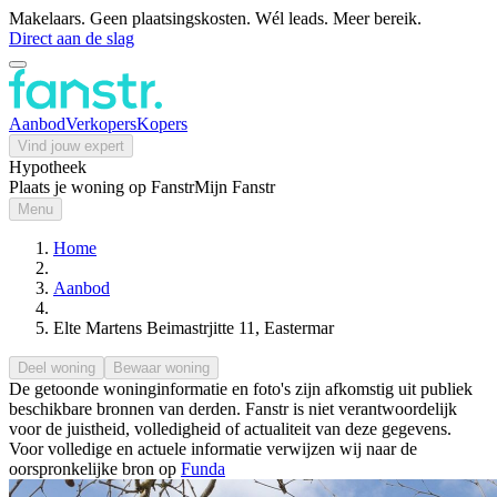
Makelaars. Geen plaatsingskosten. Wél leads. Meer bereik.
Direct aan de slag
Aanbod
Verkopers
Kopers
Vind jouw expert
Hypotheek
Plaats je woning op Fanstr
Mijn Fanstr
Menu
Home
Aanbod
Elte Martens Beimastrjitte 11, Eastermar
Deel woning
Bewaar woning
De getoonde woninginformatie en foto's zijn afkomstig uit publiek
beschikbare bronnen van derden. Fanstr is niet verantwoordelijk
voor de juistheid, volledigheid of actualiteit van deze gegevens.
Voor volledige en actuele informatie verwijzen wij naar de
oorspronkelijke bron op
Funda