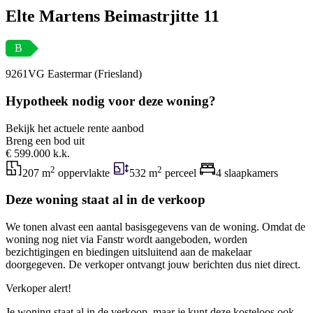
Elte Martens Beimastrjitte 11
B
9261VG Eastermar (Friesland)
Hypotheek nodig voor deze woning?
Bekijk het actuele rente aanbod
Breng een bod uit
€ 599.000 k.k.
2
2
207 m
oppervlakte
532 m
perceel
4 slaapkamers
Deze woning staat al in de verkoop
We tonen alvast een aantal basisgegevens van de woning. Omdat de
woning nog niet via Fanstr wordt aangeboden, worden
bezichtigingen en biedingen uitsluitend aan de makelaar
doorgegeven. De verkoper ontvangt jouw berichten dus niet direct.
Verkoper alert!
Je woning staat al in de verkoop, maar je kunt deze kosteloos ook