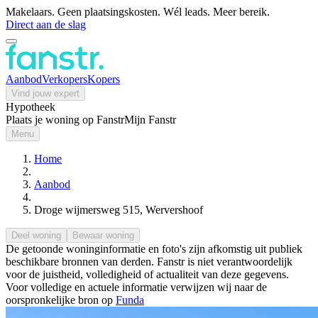
Makelaars. Geen plaatsingskosten. Wél leads. Meer bereik.
Direct aan de slag
Aanbod
Verkopers
Kopers
Vind jouw expert
Hypotheek
Plaats je woning op Fanstr
Mijn Fanstr
Menu
Home
Aanbod
Droge wijmersweg 515, Wervershoof
Deel woning
Bewaar woning
De getoonde woninginformatie en foto's zijn afkomstig uit publiek
beschikbare bronnen van derden. Fanstr is niet verantwoordelijk
voor de juistheid, volledigheid of actualiteit van deze gegevens.
Voor volledige en actuele informatie verwijzen wij naar de
oorspronkelijke bron op
Funda