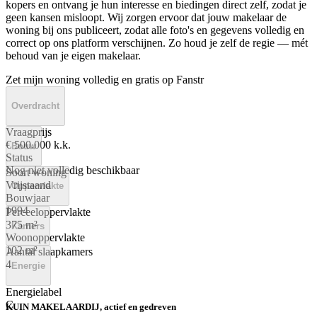
kopers en ontvang je hun interesse en biedingen direct zelf, zodat je
geen kansen misloopt. Wij zorgen ervoor dat jouw makelaar de
woning bij ons publiceert, zodat alle foto's en gegevens volledig en
correct op ons platform verschijnen. Zo houd je zelf de regie — mét
behoud van je eigen makelaar.
Zet mijn woning volledig en gratis op Fanstr
Overdracht
Vraagprijs
€ 500.000 k.k.
Bouw
Status
Nog niet volledig beschikbaar
Soort woning
Vrijstaand
Oppervlakte
Bouwjaar
1994
Perceeloppervlakte
375 m²
Kamers
Woonoppervlakte
102 m²
Aantal slaapkamers
4
Energie
Energielabel
C
KUIN MAKELAARDIJ, actief en gedreven