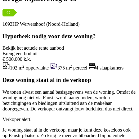
C
1693HP Wervershoof (Noord-Holland)
Hypotheek nodig voor deze woning?
Bekijk het actuele rente aanbod
Breng een bod uit
€ 500.000 k.k.
2
2
102 m
oppervlakte
375 m
perceel
4 slaapkamers
Deze woning staat al in de verkoop
We tonen alvast een aantal basisgegevens van de woning. Omdat de
woning nog niet via Fanstr wordt aangeboden, worden
bezichtigingen en biedingen uitsluitend aan de makelaar
doorgegeven. De verkoper ontvangt jouw berichten dus niet direct.
Verkoper alert!
Je woning staat al in de verkoop, maar je kunt deze kosteloos ook
op Fanstr plaatsen. Zo krijg je meer zichtbaarheid bij potentiële