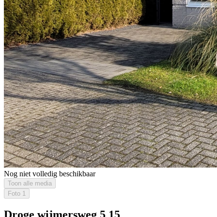
Nog niet volledig beschikbaar
Toon alle media
Foto
1
Droge wijmersweg 5 15