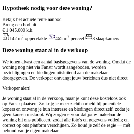
Hypotheek nodig voor deze woning?
Bekijk het actuele rente aanbod
Breng een bod uit
€ 1.045.000 k.k.
2
2
142 m
oppervlakte
465 m
perceel
3 slaapkamers
Deze woning staat al in de verkoop
We tonen alvast een aantal basisgegevens van de woning. Omdat de
woning nog niet via Fanstr wordt aangeboden, worden
bezichtigingen en biedingen uitsluitend aan de makelaar
doorgegeven. De verkoper ontvangt jouw berichten dus niet direct.
Verkoper alert!
Je woning staat al in de verkoop, maar je kunt deze kosteloos ook
op Fanstr plaatsen. Zo krijg je meer zichtbaarheid bij potentiële
kopers en ontvang je hun interesse en biedingen direct zelf, zodat je
geen kansen misloopt. Wij zorgen ervoor dat jouw makelaar de
woning bij ons publiceert, zodat alle foto's en gegevens volledig en
correct op ons platform verschijnen. Zo houd je zelf de regie — mét
behoud van je eigen makelaar.