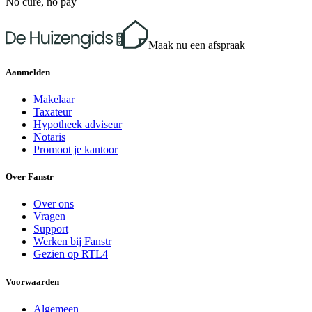
No cure, no pay
Maak nu een afspraak
Aanmelden
Makelaar
Taxateur
Hypotheek adviseur
Notaris
Promoot je kantoor
Over Fanstr
Over ons
Vragen
Support
Werken bij Fanstr
Gezien op RTL4
Voorwaarden
Algemeen