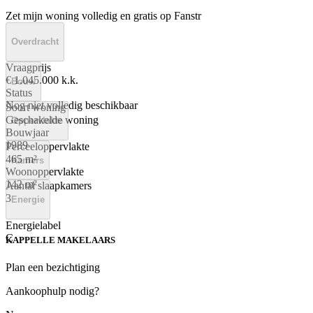
Zet mijn woning volledig en gratis op Fanstr
Overdracht
Vraagprijs
€ 1.045.000 k.k.
Bouw
Status
Nog niet volledig beschikbaar
Soort woning
Geschakelde woning
Oppervlakte
Bouwjaar
1989
Perceeloppervlakte
465 m²
Kamers
Woonoppervlakte
142 m²
Aantal slaapkamers
3
Energie
Energielabel
C
KAPPELLE MAKELAARS
Plan een bezichtiging
Aankoophulp nodig?