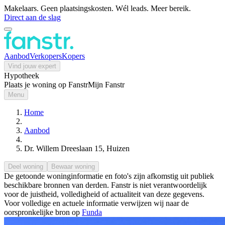
Makelaars. Geen plaatsingskosten. Wél leads. Meer bereik.
Direct aan de slag
Aanbod
Verkopers
Kopers
Vind jouw expert
Hypotheek
Plaats je woning op Fanstr
Mijn Fanstr
Menu
Home
Aanbod
Dr. Willem Dreeslaan 15, Huizen
Deel woning
Bewaar woning
De getoonde woninginformatie en foto's zijn afkomstig uit publiek
beschikbare bronnen van derden. Fanstr is niet verantwoordelijk
voor de juistheid, volledigheid of actualiteit van deze gegevens.
Voor volledige en actuele informatie verwijzen wij naar de
oorspronkelijke bron op
Funda