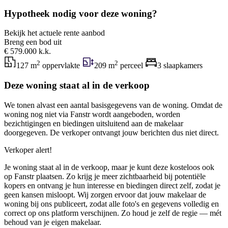
Hypotheek nodig voor deze woning?
Bekijk het actuele rente aanbod
Breng een bod uit
€ 579.000 k.k.
2
2
127 m
oppervlakte
209 m
perceel
3 slaapkamers
Deze woning staat al in de verkoop
We tonen alvast een aantal basisgegevens van de woning. Omdat de
woning nog niet via Fanstr wordt aangeboden, worden
bezichtigingen en biedingen uitsluitend aan de makelaar
doorgegeven. De verkoper ontvangt jouw berichten dus niet direct.
Verkoper alert!
Je woning staat al in de verkoop, maar je kunt deze kosteloos ook
op Fanstr plaatsen. Zo krijg je meer zichtbaarheid bij potentiële
kopers en ontvang je hun interesse en biedingen direct zelf, zodat je
geen kansen misloopt. Wij zorgen ervoor dat jouw makelaar de
woning bij ons publiceert, zodat alle foto's en gegevens volledig en
correct op ons platform verschijnen. Zo houd je zelf de regie — mét
behoud van je eigen makelaar.