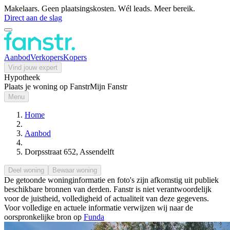
Makelaars. Geen plaatsingskosten. Wél leads. Meer bereik.
Direct aan de slag
Aanbod
Verkopers
Kopers
Vind jouw expert
Hypotheek
Plaats je woning op Fanstr
Mijn Fanstr
Menu
Home
Aanbod
Dorpsstraat 652, Assendelft
Deel woning
Bewaar woning
De getoonde woninginformatie en foto's zijn afkomstig uit publiek
beschikbare bronnen van derden. Fanstr is niet verantwoordelijk
voor de juistheid, volledigheid of actualiteit van deze gegevens.
Voor volledige en actuele informatie verwijzen wij naar de
oorspronkelijke bron op
Funda