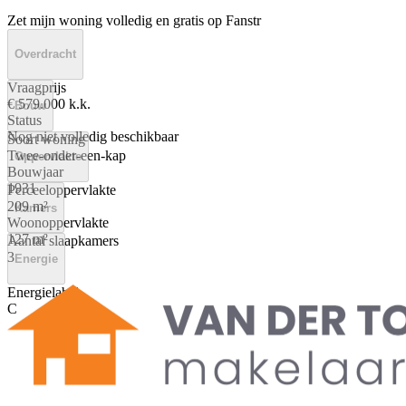
Zet mijn woning volledig en gratis op Fanstr
Overdracht
Vraagprijs
€ 579.000 k.k.
Bouw
Status
Nog niet volledig beschikbaar
Soort woning
Twee-onder-een-kap
Oppervlakte
Bouwjaar
1931
Perceeloppervlakte
209 m²
Kamers
Woonoppervlakte
127 m²
Aantal slaapkamers
3
Energie
Energielabel
C