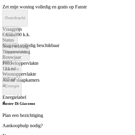
Zet mijn woning volledig en gratis op Fanstr
Overdracht
Vraagprijs
€ 650.000 k.k.
Bouw
Status
Nog niet volledig beschikbaar
Soort woning
Tussenwoning
Oppervlakte
Bouwjaar
1983
Perceeloppervlakte
124 m²
Kamers
Woonoppervlakte
107 m²
Aantal slaapkamers
4
Energie
Energielabel
A
Koster Di Giacomo
Plan een bezichtiging
Aankoophulp nodig?