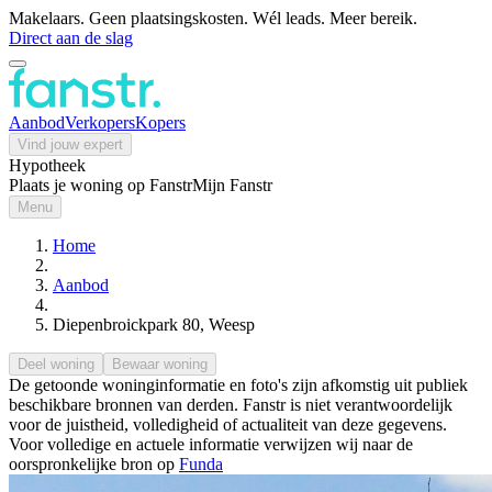
Makelaars. Geen plaatsingskosten. Wél leads. Meer bereik.
Direct aan de slag
Aanbod
Verkopers
Kopers
Vind jouw expert
Hypotheek
Plaats je woning op Fanstr
Mijn Fanstr
Menu
Home
Aanbod
Diepenbroickpark 80, Weesp
Deel woning
Bewaar woning
De getoonde woninginformatie en foto's zijn afkomstig uit publiek
beschikbare bronnen van derden. Fanstr is niet verantwoordelijk
voor de juistheid, volledigheid of actualiteit van deze gegevens.
Voor volledige en actuele informatie verwijzen wij naar de
oorspronkelijke bron op
Funda