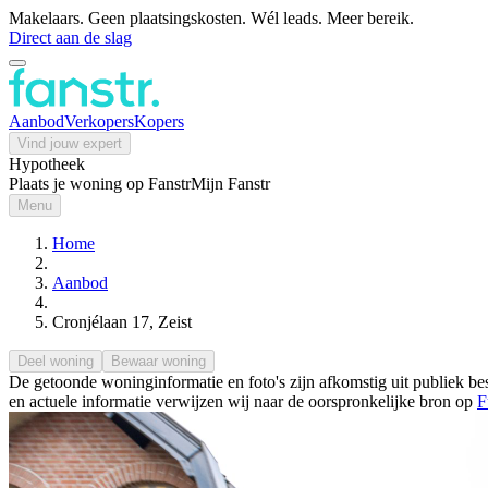
Makelaars. Geen plaatsingskosten. Wél leads. Meer bereik.
Direct aan de slag
Aanbod
Verkopers
Kopers
Vind jouw expert
Hypotheek
Plaats je woning op Fanstr
Mijn Fanstr
Menu
Home
Aanbod
Cronjélaan 17, Zeist
Deel woning
Bewaar woning
De getoonde woninginformatie en foto's zijn afkomstig uit publiek bes
en actuele informatie verwijzen wij naar de oorspronkelijke bron op
F