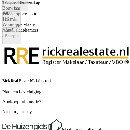
Twee-onder-een-kap
Oppervlakte
Bouwjaar
1900
Perceeloppervlakte
116 m²
Kamers
Woonoppervlakte
87 m²
Aantal slaapkamers
3
Energie
Rick Real Estate Makelaardij
Plan een bezichtiging
Aankoophulp nodig?
No cure, no pay
Maak nu een afspraak