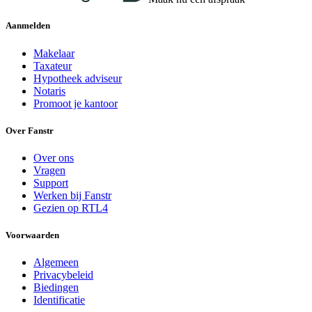
Aanmelden
Makelaar
Taxateur
Hypotheek adviseur
Notaris
Promoot je kantoor
Over Fanstr
Over ons
Vragen
Support
Werken bij Fanstr
Gezien op RTL4
Voorwaarden
Algemeen
Privacybeleid
Biedingen
Identificatie