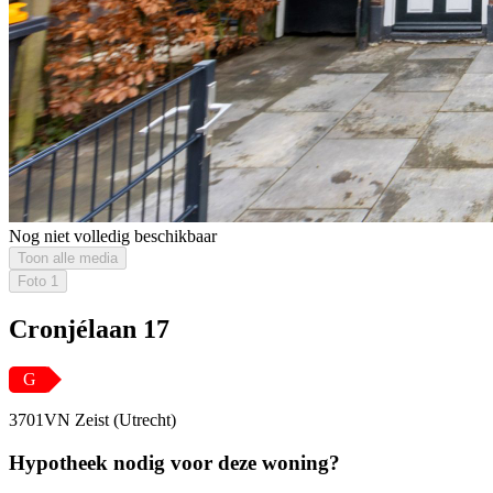
Nog niet volledig beschikbaar
Toon alle media
Foto
1
Cronjélaan 17
G
3701VN Zeist (Utrecht)
Hypotheek nodig voor deze woning?