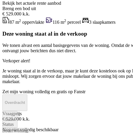
Bekijk het actuele rente aanbod
Breng een bod uit
€ 529.000 k.k.
2
2
87 m
oppervlakte
116 m
perceel
3 slaapkamers
Deze woning staat al in de verkoop
We tonen alvast een aantal basisgegevens van de woning. Omdat de w
ontvangt jouw berichten dus niet direct.
Verkoper alert!
Je woning staat al in de verkoop, maar je kunt deze kosteloos ook op F
misloopt. Wij zorgen ervoor dat jouw makelaar de woning bij ons publi
makelaar.
Zet mijn woning volledig en gratis op Fanstr
Overdracht
Vraagprijs
€ 529.000 k.k.
Bouw
Status
Nog niet volledig beschikbaar
Soort woning