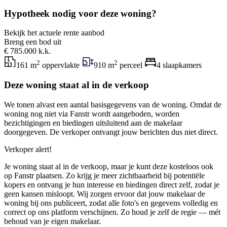
Hypotheek nodig voor deze woning?
Bekijk het actuele rente aanbod
Breng een bod uit
€ 785.000 k.k.
2
2
161 m
oppervlakte
910 m
perceel
4 slaapkamers
Deze woning staat al in de verkoop
We tonen alvast een aantal basisgegevens van de woning. Omdat de
woning nog niet via Fanstr wordt aangeboden, worden
bezichtigingen en biedingen uitsluitend aan de makelaar
doorgegeven. De verkoper ontvangt jouw berichten dus niet direct.
Verkoper alert!
Je woning staat al in de verkoop, maar je kunt deze kosteloos ook
op Fanstr plaatsen. Zo krijg je meer zichtbaarheid bij potentiële
kopers en ontvang je hun interesse en biedingen direct zelf, zodat je
geen kansen misloopt. Wij zorgen ervoor dat jouw makelaar de
woning bij ons publiceert, zodat alle foto's en gegevens volledig en
correct op ons platform verschijnen. Zo houd je zelf de regie — mét
behoud van je eigen makelaar.