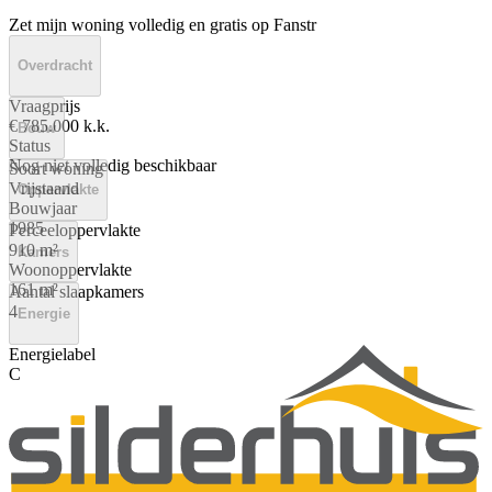
Zet mijn woning volledig en gratis op Fanstr
Overdracht
Vraagprijs
€ 785.000 k.k.
Bouw
Status
Nog niet volledig beschikbaar
Soort woning
Vrijstaand
Oppervlakte
Bouwjaar
1985
Perceeloppervlakte
910 m²
Kamers
Woonoppervlakte
161 m²
Aantal slaapkamers
4
Energie
Energielabel
C