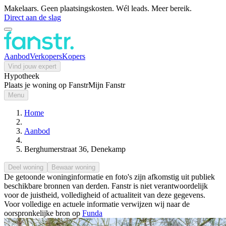
Makelaars. Geen plaatsingskosten. Wél leads. Meer bereik.
Direct aan de slag
Aanbod
Verkopers
Kopers
Vind jouw expert
Hypotheek
Plaats je woning op Fanstr
Mijn Fanstr
Menu
Home
Aanbod
Berghumerstraat 36, Denekamp
Deel woning
Bewaar woning
De getoonde woninginformatie en foto's zijn afkomstig uit publiek
beschikbare bronnen van derden. Fanstr is niet verantwoordelijk
voor de juistheid, volledigheid of actualiteit van deze gegevens.
Voor volledige en actuele informatie verwijzen wij naar de
oorspronkelijke bron op
Funda