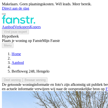
Makelaars. Geen plaatsingskosten. Wél leads. Meer bereik.
Direct aan de slag
Aanbod
Verkopers
Kopers
Vind jouw expert
Hypotheek
Plaats je woning op Fanstr
Mijn Fanstr
Menu
Home
Aanbod
Berfloweg 248, Hengelo
Deel woning
Bewaar woning
De getoonde woninginformatie en foto's zijn afkomstig uit publiek bes
en actuele informatie verwijzen wij naar de oorspronkelijke bron op
F