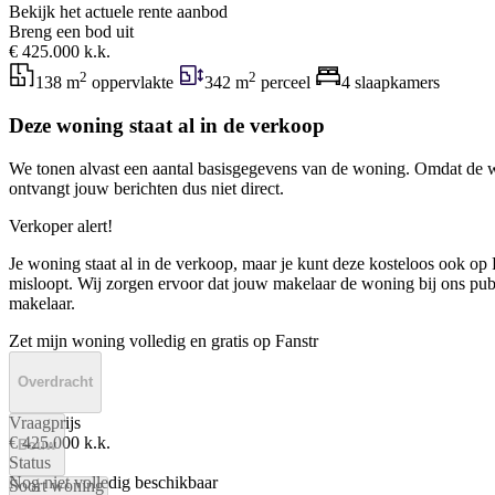
Bekijk het actuele rente aanbod
Breng een bod uit
€ 425.000 k.k.
2
2
138 m
oppervlakte
342 m
perceel
4 slaapkamers
Deze woning staat al in de verkoop
We tonen alvast een aantal basisgegevens van de woning. Omdat de w
ontvangt jouw berichten dus niet direct.
Verkoper alert!
Je woning staat al in de verkoop, maar je kunt deze kosteloos ook op F
misloopt. Wij zorgen ervoor dat jouw makelaar de woning bij ons publi
makelaar.
Zet mijn woning volledig en gratis op Fanstr
Overdracht
Vraagprijs
€ 425.000 k.k.
Bouw
Status
Nog niet volledig beschikbaar
Soort woning