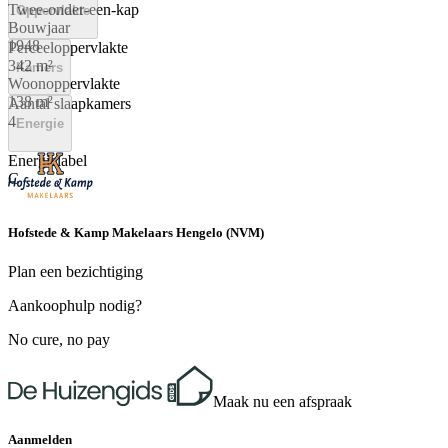
Twee-onder-een-kap
Oppervlakte
Bouwjaar
1948
Perceeloppervlakte
342 m²
Kamers
Woonoppervlakte
138 m²
Aantal slaapkamers
4
Energie
Energielabel
C
Hofstede & Kamp Makelaars Hengelo (NVM)
Plan een bezichtiging
Aankoophulp nodig?
No cure, no pay
Maak nu een afspraak
Aanmelden