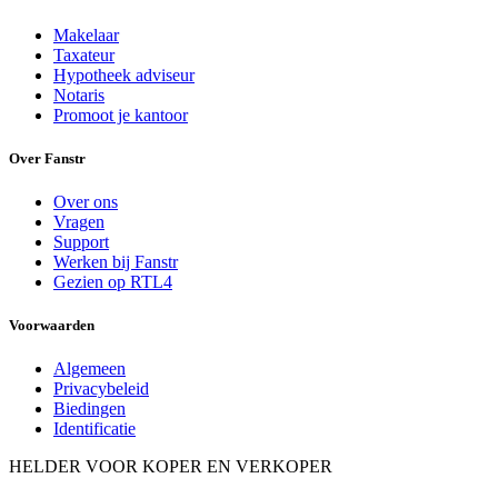
Makelaar
Taxateur
Hypotheek adviseur
Notaris
Promoot je kantoor
Over Fanstr
Over ons
Vragen
Support
Werken bij Fanstr
Gezien op RTL4
Voorwaarden
Algemeen
Privacybeleid
Biedingen
Identificatie
HELDER VOOR KOPER EN VERKOPER