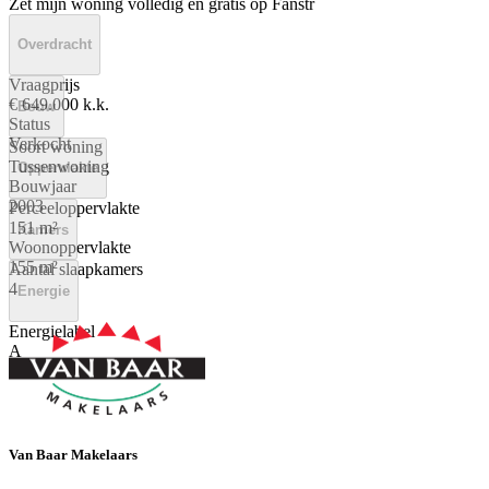
Zet mijn woning volledig en gratis op Fanstr
Overdracht
Vraagprijs
€ 649.000 k.k.
Bouw
Status
Verkocht
Soort woning
Tussenwoning
Oppervlakte
Bouwjaar
2003
Perceeloppervlakte
151 m²
Kamers
Woonoppervlakte
155 m²
Aantal slaapkamers
4
Energie
Energielabel
A
Van Baar Makelaars