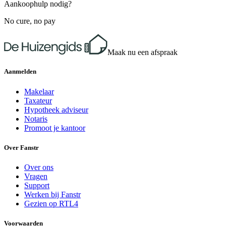
Aankoophulp nodig?
No cure, no pay
Maak nu een afspraak
Aanmelden
Makelaar
Taxateur
Hypotheek adviseur
Notaris
Promoot je kantoor
Over Fanstr
Over ons
Vragen
Support
Werken bij Fanstr
Gezien op RTL4
Voorwaarden