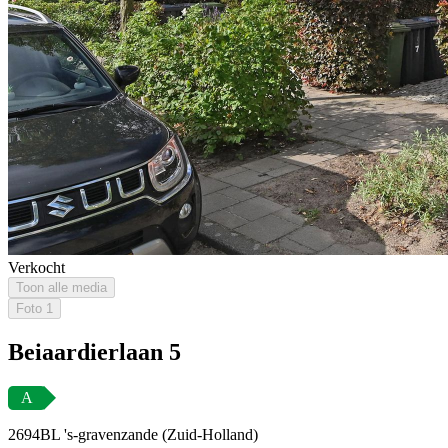
Verkocht
Toon alle media
Foto
1
Beiaardierlaan 5
A
2694BL 's-gravenzande (Zuid-Holland)