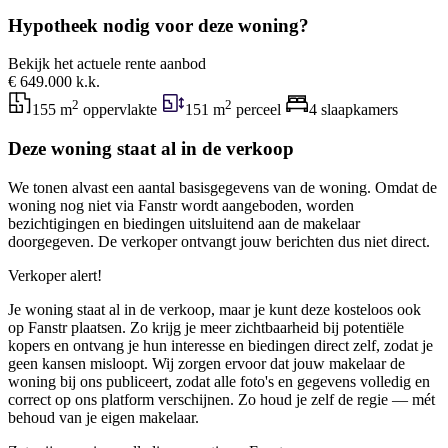
Hypotheek nodig voor deze woning?
Bekijk het actuele rente aanbod
€ 649.000 k.k.
2
2
155 m
oppervlakte
151 m
perceel
4 slaapkamers
Deze woning staat al in de verkoop
We tonen alvast een aantal basisgegevens van de woning. Omdat de
woning nog niet via Fanstr wordt aangeboden, worden
bezichtigingen en biedingen uitsluitend aan de makelaar
doorgegeven. De verkoper ontvangt jouw berichten dus niet direct.
Verkoper alert!
Je woning staat al in de verkoop, maar je kunt deze kosteloos ook
op Fanstr plaatsen. Zo krijg je meer zichtbaarheid bij potentiële
kopers en ontvang je hun interesse en biedingen direct zelf, zodat je
geen kansen misloopt. Wij zorgen ervoor dat jouw makelaar de
woning bij ons publiceert, zodat alle foto's en gegevens volledig en
correct op ons platform verschijnen. Zo houd je zelf de regie — mét
behoud van je eigen makelaar.