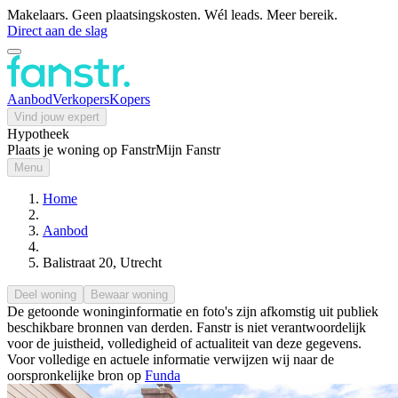
Makelaars. Geen plaatsingskosten. Wél leads. Meer bereik.
Direct aan de slag
Aanbod
Verkopers
Kopers
Vind jouw expert
Hypotheek
Plaats je woning op Fanstr
Mijn Fanstr
Menu
Home
Aanbod
Balistraat 20, Utrecht
Deel woning
Bewaar woning
De getoonde woninginformatie en foto's zijn afkomstig uit publiek
beschikbare bronnen van derden. Fanstr is niet verantwoordelijk
voor de juistheid, volledigheid of actualiteit van deze gegevens.
Voor volledige en actuele informatie verwijzen wij naar de
oorspronkelijke bron op
Funda