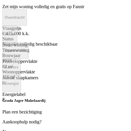
Zet mijn woning volledig en gratis op Fanstr
Overdracht
Vraagprijs
€ 475.000 k.k.
Bouw
Status
Nog niet volledig beschikbaar
Soort woning
Tussenwoning
Oppervlakte
Bouwjaar
1918
Perceeloppervlakte
82 m²
Kamers
Woonoppervlakte
116 m²
Aantal slaapkamers
6
Energie
Energielabel
F
Grada Jager Makelaardij
Plan een bezichtiging
Aankoophulp nodig?