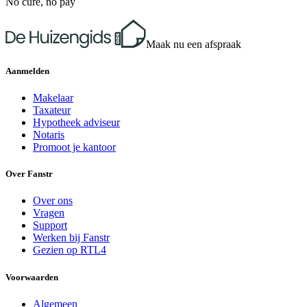
No cure, no pay
Maak nu een afspraak
Aanmelden
Makelaar
Taxateur
Hypotheek adviseur
Notaris
Promoot je kantoor
Over Fanstr
Over ons
Vragen
Support
Werken bij Fanstr
Gezien op RTL4
Voorwaarden
Algemeen