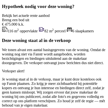
Hypotheek nodig voor deze woning?
Bekijk het actuele rente aanbod
Breng een bod uit
€ 475.000 k.k.
2
2
116 m
oppervlakte
82 m
perceel
6 slaapkamers
Deze woning staat al in de verkoop
We tonen alvast een aantal basisgegevens van de woning. Omdat de
woning nog niet via Fanstr wordt aangeboden, worden
bezichtigingen en biedingen uitsluitend aan de makelaar
doorgegeven. De verkoper ontvangt jouw berichten dus niet direct.
Verkoper alert!
Je woning staat al in de verkoop, maar je kunt deze kosteloos ook
op Fanstr plaatsen. Zo krijg je meer zichtbaarheid bij potentiële
kopers en ontvang je hun interesse en biedingen direct zelf, zodat je
geen kansen misloopt. Wij zorgen ervoor dat jouw makelaar de
woning bij ons publiceert, zodat alle foto's en gegevens volledig en
correct op ons platform verschijnen. Zo houd je zelf de regie — mét
behoud van je eigen makelaar.