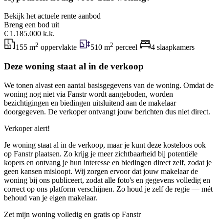
Bekijk het actuele rente aanbod
Breng een bod uit
€ 1.185.000 k.k.
2
2
155 m
oppervlakte
510 m
perceel
4 slaapkamers
Deze woning staat al in de verkoop
We tonen alvast een aantal basisgegevens van de woning. Omdat de
woning nog niet via Fanstr wordt aangeboden, worden
bezichtigingen en biedingen uitsluitend aan de makelaar
doorgegeven. De verkoper ontvangt jouw berichten dus niet direct.
Verkoper alert!
Je woning staat al in de verkoop, maar je kunt deze kosteloos ook
op Fanstr plaatsen. Zo krijg je meer zichtbaarheid bij potentiële
kopers en ontvang je hun interesse en biedingen direct zelf, zodat je
geen kansen misloopt. Wij zorgen ervoor dat jouw makelaar de
woning bij ons publiceert, zodat alle foto's en gegevens volledig en
correct op ons platform verschijnen. Zo houd je zelf de regie — mét
behoud van je eigen makelaar.
Zet mijn woning volledig en gratis op Fanstr