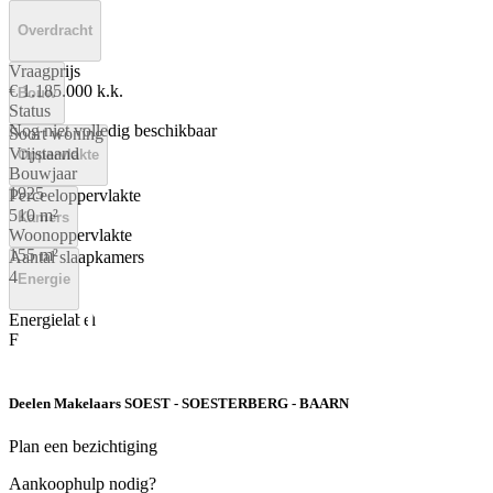
Overdracht
Vraagprijs
€ 1.185.000 k.k.
Bouw
Status
Nog niet volledig beschikbaar
Soort woning
Vrijstaand
Oppervlakte
Bouwjaar
1925
Perceeloppervlakte
510 m²
Kamers
Woonoppervlakte
155 m²
Aantal slaapkamers
4
Energie
Energielabel
F
Deelen Makelaars SOEST - SOESTERBERG - BAARN
Plan een bezichtiging
Aankoophulp nodig?