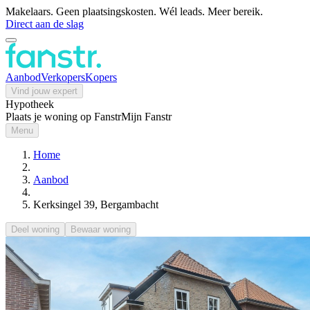
Makelaars. Geen plaatsingskosten. Wél leads. Meer bereik.
Direct aan de slag
Aanbod
Verkopers
Kopers
Vind jouw expert
Hypotheek
Plaats je woning op Fanstr
Mijn Fanstr
Menu
Home
Aanbod
Kerksingel 39, Bergambacht
Deel woning
Bewaar woning